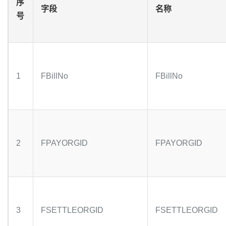
序
字段
名称
号
1
FBillNo
FBillNo
2
FPAYORGID
FPAYORGID
3
FSETTLEORGID
FSETTLEORGID