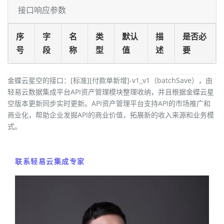
接口响应参数
序
字
名
类
默认
描
是否必
号
段
称
型
值
述
要
金蝶云星空的接口：[标准][付款单新增]-v1_v1（batchSave），由
轻易云数据集成平台API资产管理模块整理收纳，并且根据金蝶云星
空版本更新同步实时更新。API资产管理平台支持API的市场推广和
商业化，帮助企业发掘API的商业价值，拓展新的收入来源和业务模
式。
联系轻易云集成专家