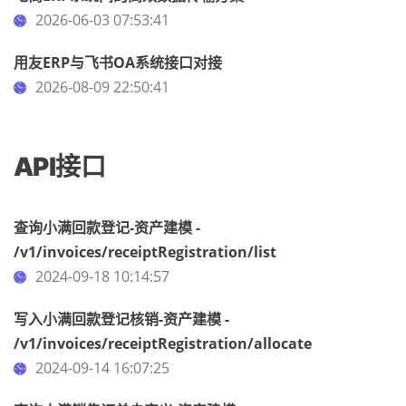
2026-06-03 07:53:41
用友ERP与飞书OA系统接口对接
2026-08-09 22:50:41
API接口
查询小满回款登记-资产建模 -
/v1/invoices/receiptRegistration/list
2024-09-18 10:14:57
写入小满回款登记核销-资产建模 -
/v1/invoices/receiptRegistration/allocate
2024-09-14 16:07:25