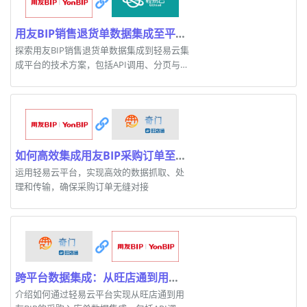
用友BIP销售退货单数据集成至平台的技术细节
探索用友BIP销售退货单数据集成到轻易云集
成平台的技术方案，包括API调用、分页与限
流、数据格式转换等详细步骤。
如何高效集成用友BIP采购订单至旺店通企业奇门
运用轻易云平台，实现高效的数据抓取、处
理和传输，确保采购订单无缝对接
跨平台数据集成：从旺店通到用友BIP的采购入库系统对接
介绍如何通过轻易云平台实现从旺店通到用