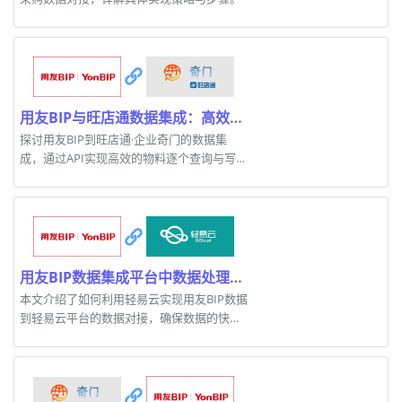
用友BIP与旺店通数据集成：高效物料查询对接方案
探讨用友BIP到旺店通·企业奇门的数据集
成，通过API实现高效的物料逐个查询与写
入。
用友BIP数据集成平台中数据处理介绍
本文介绍了如何利用轻易云实现用友BIP数据
到轻易云平台的数据对接，确保数据的快
速、安全写入。