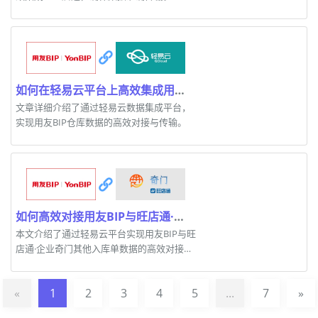
如何在轻易云平台上高效集成用友BIP仓库数据
文章详细介绍了通过轻易云数据集成平台，
实现用友BIP仓库数据的高效对接与传输。
如何高效对接用友BIP与旺店通·企业奇门的入库单数据
本文介绍了通过轻易云平台实现用友BIP与旺
店通·企业奇门其他入库单数据的高效对接，
包括定时抓取、数据加工和异常重试机制。
«
1
2
3
4
5
...
7
»