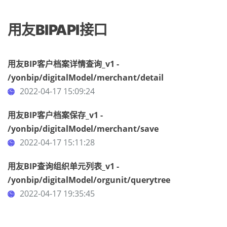
用友BIPAPI接口
用友BIP客户档案详情查询_v1 -
/yonbip/digitalModel/merchant/detail
2022-04-17 15:09:24
用友BIP客户档案保存_v1 -
/yonbip/digitalModel/merchant/save
2022-04-17 15:11:28
用友BIP查询组织单元列表_v1 -
/yonbip/digitalModel/orgunit/querytree
2022-04-17 19:35:45