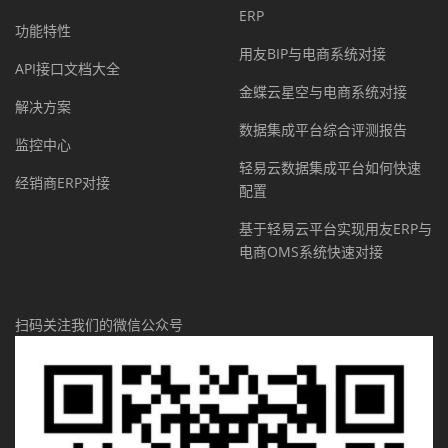
ERP
功能特性
用友BIP与电商系统对接
API接口文档大全
金蝶云星空与电商系统对接
解决方案
数据集成平台综合评测报告
监控中心
轻易云数据集成平台如何快速
经销商ERP对接
配置
基于轻易云平台实现用友ERP与
电商OMS系统快速对接
扫码关注我们的微信公众号