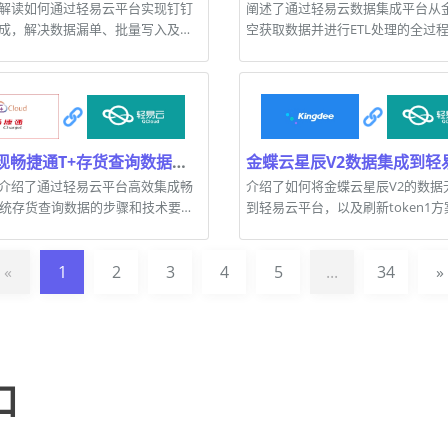
解读如何通过轻易云平台实现钉钉
阐述了通过轻易云数据集成平台从
成，解决数据漏单、批量写入及格
空获取数据并进行ETL处理的全过
难题。
跨平台数据的无缝对接。
高效实现畅捷通T+存货查询数据集成的5个关键步骤
介绍了通过轻易云平台高效集成畅
介绍了如何将金蝶云星辰V2的数据
系统存货查询数据的步骤和技术要
到轻易云平台，以及刷新token1
实现。
«
1
2
3
4
5
...
34
»
口