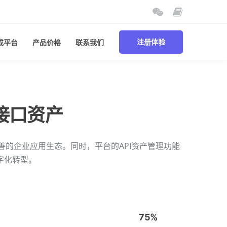
成平台
产品价格
联系我们
注册体验
接口资产
善的企业应用生态。同时，平台的API资产管理功能
字化转型。
75