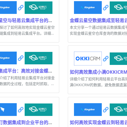
金蝶云星空与轻易云集成平台的数据对接方案分享
探讨了如何高效地实现金蝶云星空
本文分享一个通过轻易云数据集成
缝集成到轻易云集成平台。详细介
实现金蝶云星空仓库查询的数据对
验证机制、优化策略以及数据映射
提高数据传输速率，确保关键业务
骤和设计思想。
遗漏。
轻易云集成平台：高效对接金蝶云星空数据
介绍了利用轻易云集成平台对接金
详细介绍了如何利用轻易云平台高
数据的全过程，包括定时抓取、分
满OKKICRM的数据，避免数据遗
格式转换等技术细节。
入效率。
实现钉钉数据集成到企业平台的关键步骤与技术难点