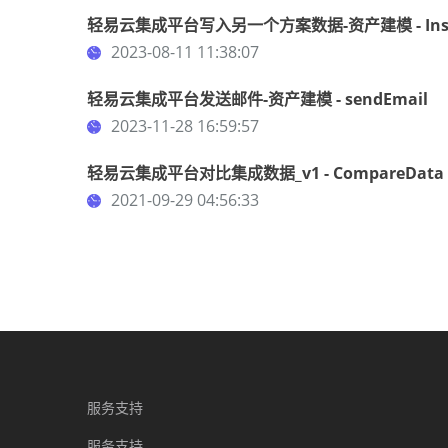
轻易云集成平台写入另一个方案数据-资产建模 - Insert
2023-08-11 11:38:07
轻易云集成平台发送邮件-资产建模 - sendEmail
2023-11-28 16:59:57
轻易云集成平台对比集成数据_v1 - CompareData
2021-09-29 04:56:33
服务支持
服务支持