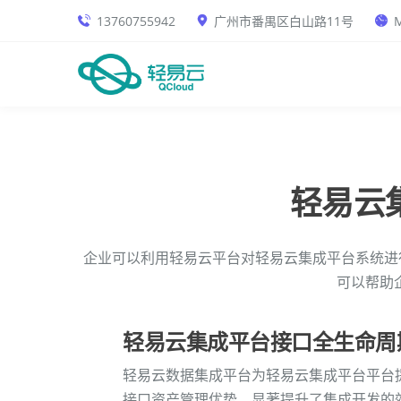
13760755942
广州市番禺区白山路11号
M
轻易云
企业可以利用轻易云平台对轻易云集成平台系统进行
可以帮助
轻易云集成平台接口全生命周
轻易云数据集成平台为轻易云集成平台平台提
接口资产管理优势，显著提升了集成开发的