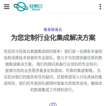
联系轻易云
为您定制行业化集成解决方案
欢迎您与轻易云数据集成顾问联系！我们是一支拥有丰富经
验和深厚技术背景的专业团队，致力于为您提供最优质的数
据集成解决方案。
我们的顾问具备行业领先的专业知识，
能够为您的业务需求量身定制高效、可靠的集成策略。
无
论您对我们的服务有任何疑问，还是希望深入讨论具体的集
成项目，我们的专家团队都随时准备为您提供支持，确保您
的数据集成工作顺利进行。