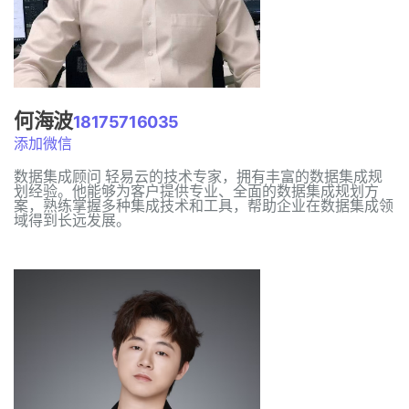
何海波
18175716035
添加微信
数据集成顾问 轻易云的技术专家，拥有丰富的数据集成规
划经验。他能够为客户提供专业、全面的数据集成规划方
案，熟练掌握多种集成技术和工具，帮助企业在数据集成领
域得到长远发展。