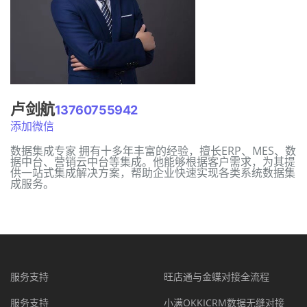
卢剑航
13760755942
添加微信
数据集成专家 拥有十多年丰富的经验，擅长ERP、MES、数
据中台、营销云中台等集成。他能够根据客户需求，为其提
供一站式集成解决方案，帮助企业快速实现各类系统数据集
成服务。
服务支持
旺店通与金蝶对接全流程
服务支持
小满OKKICRM数据无缝对接