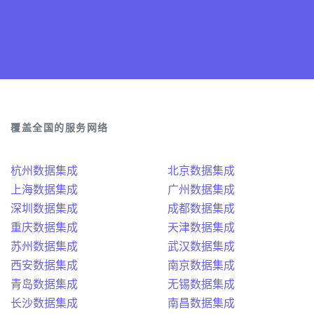
免费注册试用
覆盖全国的服务网络
杭州数据集成
北京数据集成
上海数据集成
广州数据集成
深圳数据集成
成都数据集成
重庆数据集成
天津数据集成
苏州数据集成
武汉数据集成
西安数据集成
南京数据集成
青岛数据集成
无锡数据集成
长沙数据集成
南昌数据集成