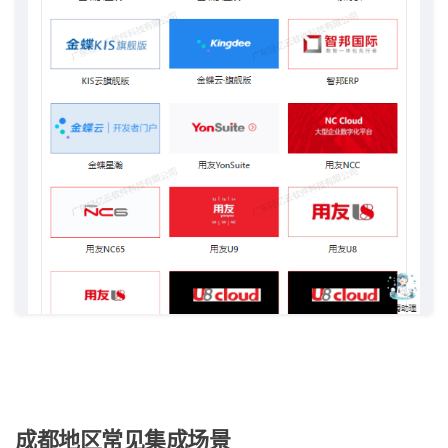
成都地区常见集成场景