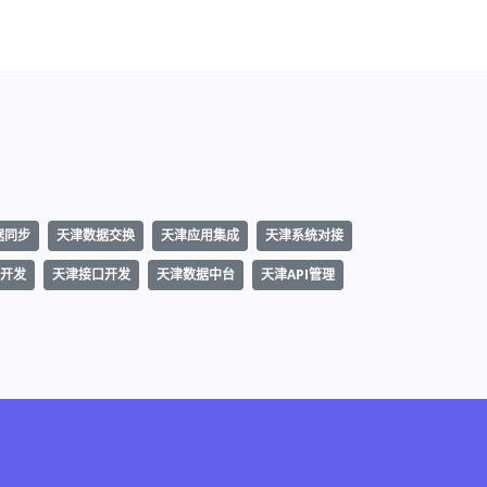
据同步
天津数据交换
天津应用集成
天津系统对接
开发
天津接口开发
天津数据中台
天津API管理