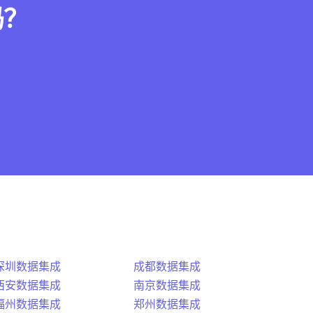
吗？
深圳数据集成
成都数据集成
西安数据集成
南京数据集成
福州数据集成
郑州数据集成