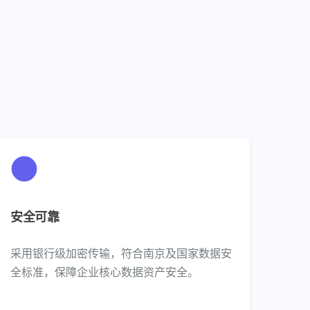
？
安全可靠
采用银行级加密传输，符合南京及国家数据安
全标准，保障企业核心数据资产安全。