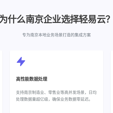
为什么南京企业选择轻易云
专为南京本地业务场景打造的集成方案
高性能数据处理
支持南京制造业、零售业等高并发场景，日均
处理数据量超亿级，确保业务数据零延迟。