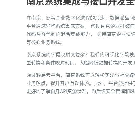
南京系统集成与接口开发全
在南京，随着企业数字化进程的加速，数据孤岛问
平台通过异构系统集成方案， 帮助南京企业打破
代码及零代码的混合集成能力， 支持南京企业快速连
等核心业务系统。
南京系统的字段映射太复杂？我们的可视化字段映
型转换和条件映射规则，大幅降低数据转换的开发
通过轻易云平台，南京系统可以轻松实现与社交媒
业务触点，提升客户互动体验。此外，平台还提供了
更好地了解自身API资源状况，为后续安全管理和