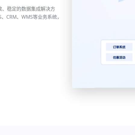
效、稳定的数据集成解决方
S、CRM、WMS等业务系统，