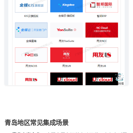
青岛地区常见集成场景