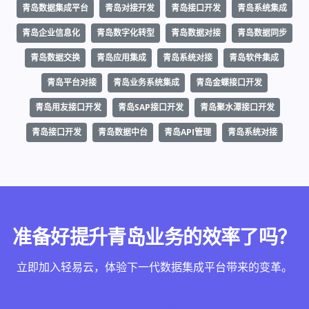
青岛数据集成平台
青岛对接开发
青岛接口开发
青岛系统集成
青岛企业信息化
青岛数字化转型
青岛数据对接
青岛数据同步
青岛数据交换
青岛应用集成
青岛系统对接
青岛软件集成
青岛平台对接
青岛业务系统集成
青岛金蝶接口开发
青岛用友接口开发
青岛SAP接口开发
青岛聚水潭接口开发
青岛接口开发
青岛数据中台
青岛API管理
青岛系统对接
准备好提升青岛业务的效率了吗？
立即加入轻易云，体验下一代数据集成平台带来的变革。