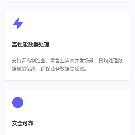
高性能数据处理
支持青岛制造业、零售业等高并发场景，日均处理数
据量超亿级，确保业务数据零延迟。
安全可靠