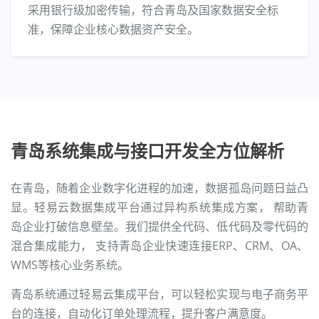
采用银行级加密传输，符合青岛及国家数据安全标
准，保障企业核心数据资产安全。
青岛系统集成与接口开发全方位解析
在青岛，随着企业数字化进程的加速，数据孤岛问题日益凸
显。轻易云数据集成平台通过异构系统集成方案， 帮助青
岛企业打破信息壁垒。我们提供全代码、低代码及零代码的
混合集成能力， 支持青岛企业快速连接ERP、CRM、OA、
WMS等核心业务系统。
青岛系统通过轻易云集成平台，可以轻松实现与电子商务平
台的连接，自动化订单处理流程，提升客户满意度。