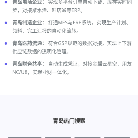
青岛电商企业：
实现多平台订单自动下载、库存实时同
步，对接聚水潭、旺店通等ERP。
青岛制造企业：
打通MES与ERP系统，实现生产计划、
领料、完工汇报的自动化流转。
青岛医药流通：
符合GSP规范的数据对接，实现上下游
供应链数据的透明化管理。
青岛财务共享：
自动生成凭证，对接金蝶云星空、用友
NC/U8，实现业财一体化。
青岛热门搜索