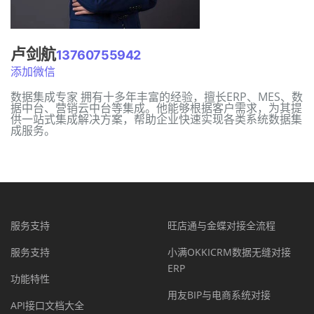
卢剑航
13760755942
添加微信
数据集成专家 拥有十多年丰富的经验，擅长ERP、MES、数
据中台、营销云中台等集成。他能够根据客户需求，为其提
供一站式集成解决方案，帮助企业快速实现各类系统数据集
成服务。
服务支持
旺店通与金蝶对接全流程
服务支持
小满OKKICRM数据无缝对接
ERP
功能特性
用友BIP与电商系统对接
API接口文档大全