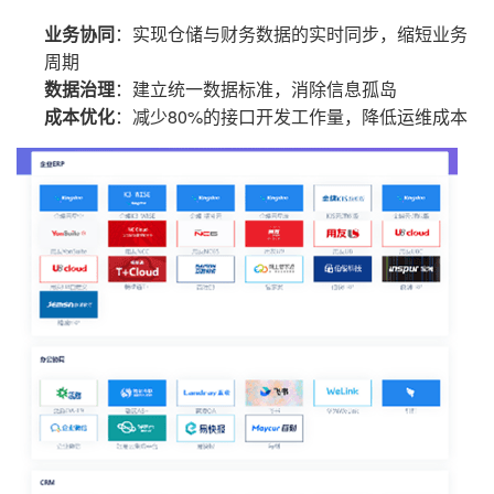
业务协同
：实现仓储与财务数据的实时同步，缩短业务
周期
数据治理
：建立统一数据标准，消除信息孤岛
成本优化
：减少80%的接口开发工作量，降低运维成本