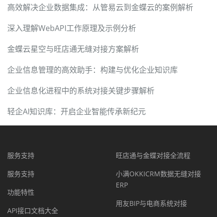
高效解决企业数据集成：从管易云到金蝶云的案例解析
深入理解WebAPI工作原理及示例分析
金蝶云星空与旺店通无缝对接方案解析
企业信息管理的高效助手：构建与优化企业知识库
企业信息化进程中的系统对接关键步骤解析
轻企AI知识库：开启企业智能传承新纪元
服务支持
旺店通与金蝶对接全流程
服务支持
小满OKKICRM数据无缝对接
ERP
功能特性
用友BIP与电商系统对接
API接口文档大全