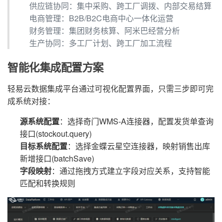
供应链协同：集中采购、跨工厂调拨、内部交易结算
电商管理：B2B/B2C电商中心一体化运营
财务管理：集团财务核算、阿米巴经营分析
生产协同：多工厂计划、跨工厂加工流程
智能化集成配置方案
轻易云数据集成平台通过可视化配置界面，只需三步即可完
成系统对接：
源系统配置
：选择奇门WMS-A连接器，配置发货单查询
接口(stockout.query)
目标系统配置
：选择金蝶云星空连接器，映射销售出库
新增接口(batchSave)
字段映射
：通过拖拽方式建立字段对应关系，支持智能
匹配和转换规则