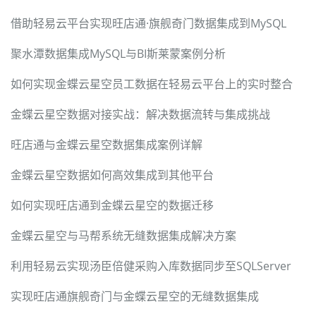
借助轻易云平台实现旺店通·旗舰奇门数据集成到MySQL
聚水潭数据集成MySQL与BI斯莱蒙案例分析
如何实现金蝶云星空员工数据在轻易云平台上的实时整合
金蝶云星空数据对接实战：解决数据流转与集成挑战
旺店通与金蝶云星空数据集成案例详解
金蝶云星空数据如何高效集成到其他平台
如何实现旺店通到金蝶云星空的数据迁移
金蝶云星空与马帮系统无缝数据集成解决方案
利用轻易云实现汤臣倍健采购入库数据同步至SQLServer
实现旺店通旗舰奇门与金蝶云星空的无缝数据集成