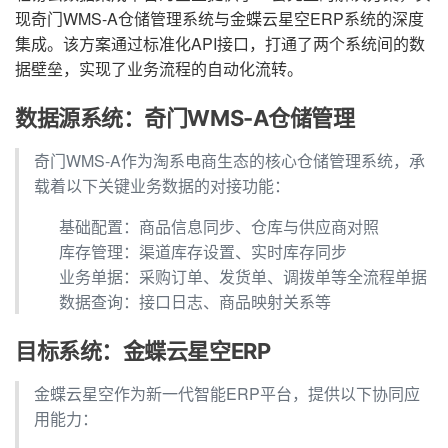
现奇门WMS-A仓储管理系统与金蝶云星空ERP系统的深度
集成。该方案通过标准化API接口，打通了两个系统间的数
据壁垒，实现了业务流程的自动化流转。
数据源系统：奇门WMS-A仓储管理
奇门WMS-A作为淘系电商生态的核心仓储管理系统，承
载着以下关键业务数据的对接功能：
基础配置：商品信息同步、仓库与供应商对照
库存管理：渠道库存设置、实时库存同步
业务单据：采购订单、发货单、调拨单等全流程单据
数据查询：接口日志、商品映射关系等
目标系统：金蝶云星空ERP
金蝶云星空作为新一代智能ERP平台，提供以下协同应
用能力：