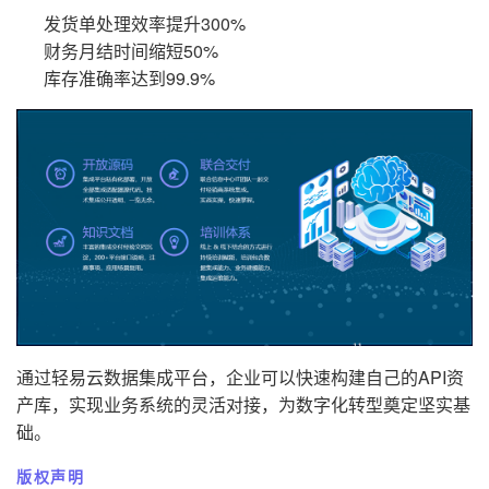
发货单处理效率提升300%
财务月结时间缩短50%
库存准确率达到99.9%
通过轻易云数据集成平台，企业可以快速构建自己的API资
产库，实现业务系统的灵活对接，为数字化转型奠定坚实基
础。
版权声明