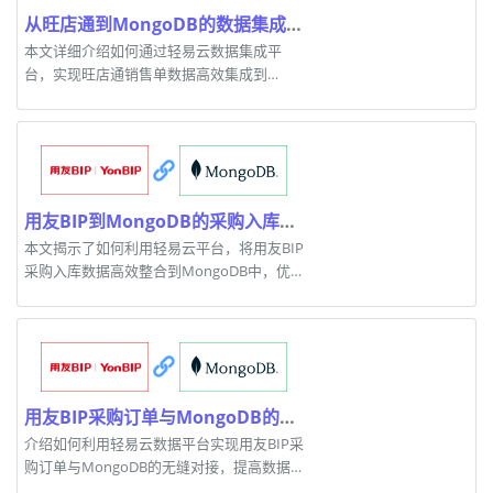
从旺店通到MongoDB的数据集成全流程
本文详细介绍如何通过轻易云数据集成平
台，实现旺店通销售单数据高效集成到
MongoDB，包括定时任务和错误重试机
制。
用友BIP到MongoDB的采购入库数据集成方案
本文揭示了如何利用轻易云平台，将用友BIP
采购入库数据高效整合到MongoDB中，优
化业务流程。
用友BIP采购订单与MongoDB的高效集成方法
介绍如何利用轻易云数据平台实现用友BIP采
购订单与MongoDB的无缝对接，提高数据
处理效率和可靠性。