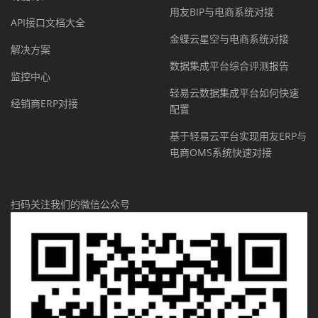
用友BIP与电商系统对接
API接口文档大全
金蝶云星空与电商系统对接
解决方案
数据集成平台综合评测报告
监控中心
轻易云数据集成平台如何快速
经销商ERP对接
配置
基于轻易云平台实现用友ERP与
电商OMS系统快速对接
扫码关注我们的微信公众号