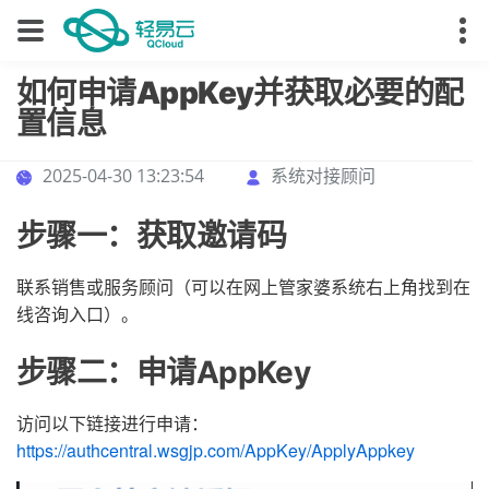
如何申请AppKey并获取必要的配
置信息
2025-04-30 13:23:54
系统对接顾问
步骤一：获取邀请码
联系销售或服务顾问（可以在网上管家婆系统右上角找到在
线咨询入口）。
步骤二：申请AppKey
访问以下链接进行申请：
https://authcentral.wsgjp.com/AppKey/ApplyAppkey