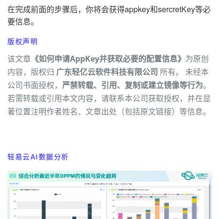
在完成前面的步骤后，你将会获得appkey和sercretKey等必
要信息。
版权声明
该文章
《如何申请AppKey并获取必要的配置信息》
为原创
内容，版权归
广东轻亿云软件科技有限公司
所有。 未经本
公司书面授权，
严禁转载、引用、复制或建立镜像等行为
。
若需转载或引用本文内容，请联系本公司获取授权，并在显
著位置注明作者姓名、文章出处（包括原文链接）等信息。
轻易云AI数据分析