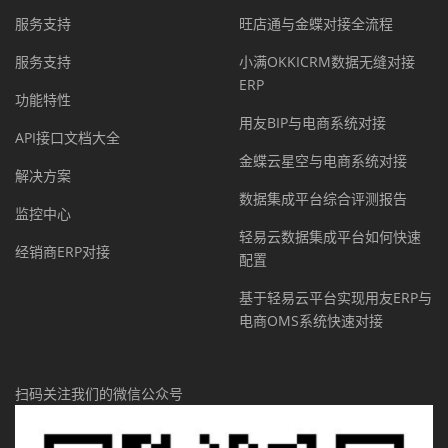
服务支持
旺店通与金蝶对接全流程
服务支持
小满OKKICRM数据无缝对接
ERP
功能特性
用友BIP与电商系统对接
API接口文档大全
金蝶云星空与电商系统对接
解决方案
数据集成平台综合评测报告
监控中心
轻易云数据集成平台如何快速
经销商ERP对接
配置
基于轻易云平台实现用友ERP与
电商OMS系统快速对接
扫码关注我们的微信公众号