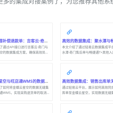
更多的集成对接案例了，为您推荐其他系
高效处理补偿退款单：吉客云·奇门与金蝶云星空无缝对接
了通过API接口进行吉客云·奇门与
本文介绍了通过轻易云数据集成平
空的数据集成方案，确保高效处理
水潭·奇门售后单与畅捷通T+其他
单。
接方案。
金蝶云星空与旺店通WMS的数据集成案例详解
了如何将金蝶云星空的数据无缝集
通过轻易云平台，展示如何高效同
通WMS，实现采购退货单的取消操
库单至金蝶云星空，实现数据无缝
时监控。