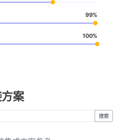
99
100
接方案
搜索