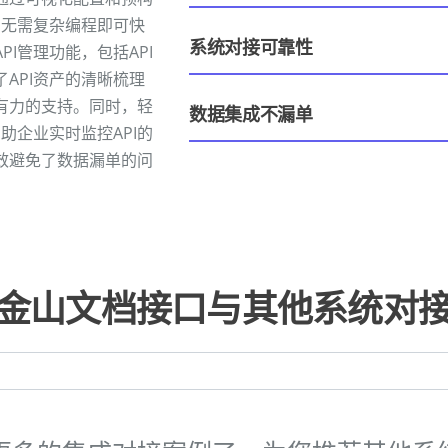
，无需复杂编程即可快
系统对接可靠性
I管理功能，包括API
API资产的清晰梳理
有力的支持。同时，轻
数据集成不漏单
助企业实时监控API的
效避免了数据漏单的问
金山文档接口与其他系统对