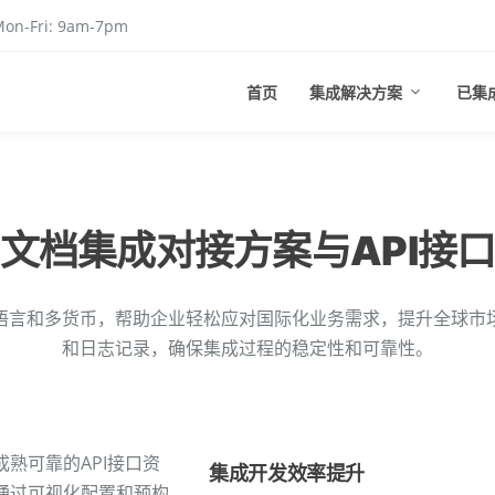
on-Fri: 9am-7pm
首页
集成解决方案
已集
文档集成对接方案与API接
语言和多货币，帮助企业轻松应对国际化业务需求，提升全球市
和日志记录，确保集成过程的稳定性和可靠性。
熟可靠的API接口资
集成开发效率提升
通过可视化配置和预构