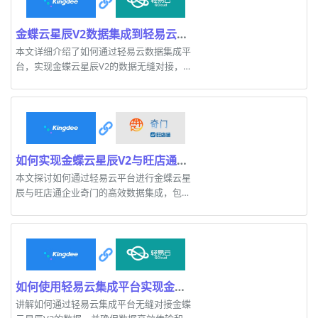
金蝶云星辰V2数据集成到轻易云集成平台案例分享
本文详细介绍了如何通过轻易云数据集成平
台，实现金蝶云星辰V2的数据无缝对接，包
括调用API接口获取数据、数据处理以及异常
处理等步骤。
如何实现金蝶云星辰V2与旺店通的高效数据集成
本文探讨如何通过轻易云平台进行金蝶云星
辰与旺店通企业奇门的高效数据集成，包含
从出库单获取到写入的整个流程。
如何使用轻易云集成平台实现金蝶云星辰V2的数据对接
讲解如何通过轻易云集成平台无缝对接金蝶