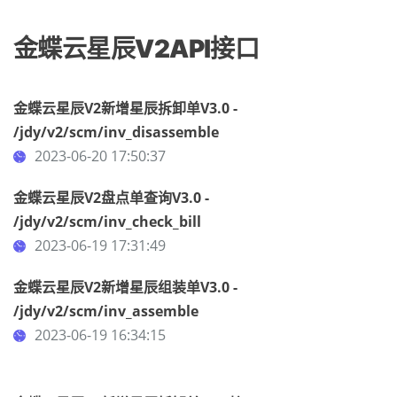
金蝶云星辰V2API接口
金蝶云星辰V2新增星辰拆卸单V3.0 -
/jdy/v2/scm/inv_disassemble
2023-06-20 17:50:37
金蝶云星辰V2盘点单查询V3.0 -
/jdy/v2/scm/inv_check_bill
2023-06-19 17:31:49
金蝶云星辰V2新增星辰组装单V3.0 -
/jdy/v2/scm/inv_assemble
2023-06-19 16:34:15