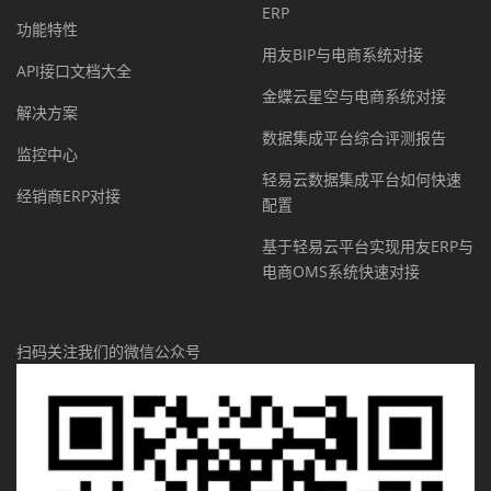
ERP
功能特性
用友BIP与电商系统对接
API接口文档大全
金蝶云星空与电商系统对接
解决方案
数据集成平台综合评测报告
监控中心
轻易云数据集成平台如何快速
经销商ERP对接
配置
基于轻易云平台实现用友ERP与
电商OMS系统快速对接
扫码关注我们的微信公众号