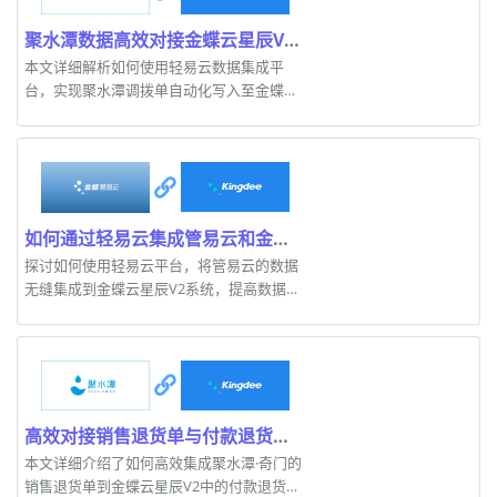
聚水潭数据高效对接金蝶云星辰V2案例解析
本文详细解析如何使用轻易云数据集成平
台，实现聚水潭调拨单自动化写入至金蝶云
星辰V2的成功案例。
如何通过轻易云集成管易云和金蝶云星辰V2
探讨如何使用轻易云平台，将管易云的数据
无缝集成到金蝶云星辰V2系统，提高数据传
输效率。
高效对接销售退货单与付款退货单的技术方案
本文详细介绍了如何高效集成聚水潭·奇门的
销售退货单到金蝶云星辰V2中的付款退货