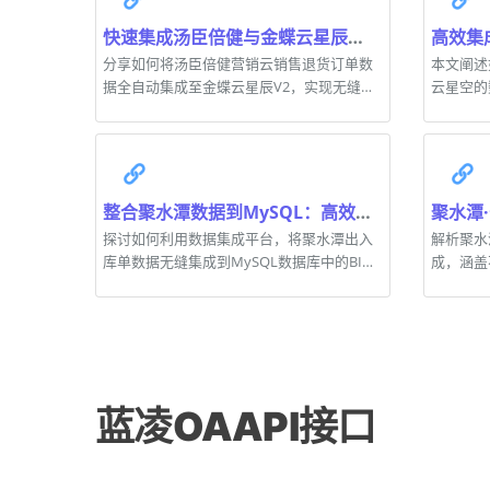
快速集成汤臣倍健与金蝶云星辰：全自动退货入库管理
分享如何将汤臣倍健营销云销售退货订单数
本文阐述
据全自动集成至金蝶云星辰V2，实现无缝退
云星空的
货入库管理。
高企业数
整合聚水潭数据到MySQL：高效解决数据对接难题
探讨如何利用数据集成平台，将聚水潭出入
解析聚水
库单数据无缝集成到MySQL数据库中的BI斯
成，涵盖
莱蒙表。
限流问题
蓝凌OAAPI接口