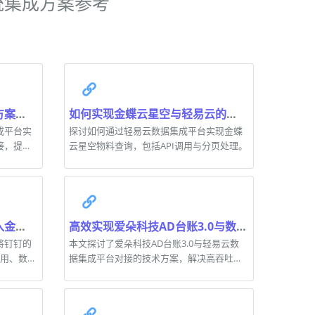
统集成方案参考
金蝶云星空供应商数据集成方案详解
如何实现金蝶云星空与轻易云的数据集成
成平台实
探讨如何通过轻易云数据集成平台实现金蝶
接，提升
云星空物料查询，包括API调用与分页处理。
高效集成：钉钉数据无缝接入金蝶云星空的技术实践
高效实现爱朵科技AD台账3.0与数据集成平台对接的技术详解
将钉钉的
本文探讨了爱朵科技AD台账3.0与轻易云数
调用、数据
据集成平台对接的技术方案，解决高吞吐
量、数据格式转换和实时监控等问题。