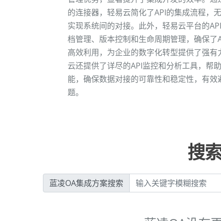
的连接器，轻易云简化了API的集成流程，
实现系统间的对接。此外，轻易云平台的API
档管理、版本控制和生命周期管理，确保了A
高效利用，为企业的数字化转型提供了强有
云还提供了详尽的API监控和分析工具，帮助
能，确保数据对接的可靠性和稳定性，有效
题。
搜
蓝凌OA集成方案搜索