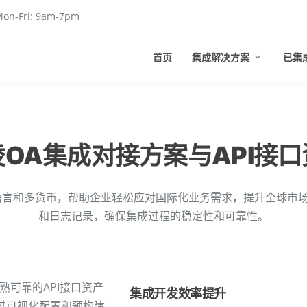
on-Fri: 9am-7pm
首页
集成解决方案
已集
凌OA集成对接方案与API接口
语言和多货币，帮助企业轻松应对国际化业务需求，提升全球市
和日志记录，确保集成过程的稳定性和可靠性。
熟可靠的API接口资产
集成开发效率提升
过可视化配置和预构建