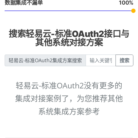
数据集成不漏单
100
搜索轻易云-标准OAuth2接口与
其他系统对接方案
轻易云-标准OAuth2集成方案搜索
搜索
轻易云-标准OAuth2没有更多的
集成对接案例了，为您推荐其他
系统集成方案参考