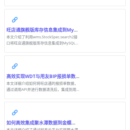
全过程。
旺店通旗舰版库存信息集成到MySQL的技术实践
本文介绍了利用wms.StockSpec.search2接
口将旺店通旗舰版库存信息集成到MySQL数
据库的技术方案。
高效实现WDT与用友BIP报损单数据对接——技术指南
本文详细介绍如何将旺店通的报损单数据，
通过调用API并进行数据清洗后，集成到用友
BIP平台。
如何高效集成聚水潭数据到金蝶云星空
本文详细介绍了通过轻易云平台实现聚水潭