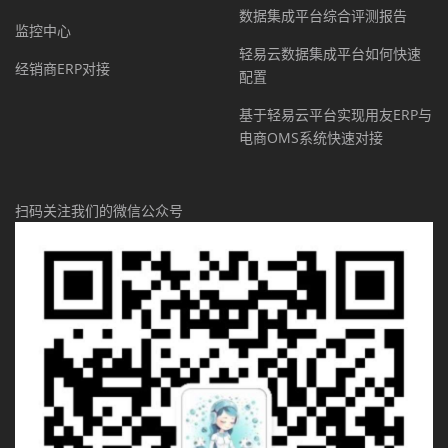
数据集成平台综合评测报告
监控中心
轻易云数据集成平台如何快速
经销商ERP对接
配置
基于轻易云平台实现用友ERP与
电商OMS系统快速对接
扫码关注我们的微信公众号