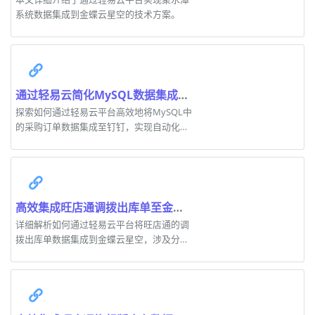
系统数据集成到金蝶云星空的技术方案。
通过轻易云简化MySQL数据集成到钉钉的流程
探索如何通过轻易云平台高效地将MySQL中
的采购订单数据集成至钉钉，实现自动化工
作通知与催审提醒。
高效集成旺店通调拨出库单至金蝶云星空的技术解析
详细解析如何通过轻易云平台将旺店通的调
拨出库单数据集成到金蝶云星空，涉及分
页、限流与异常处理等技术环节。