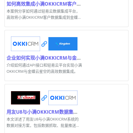
如何高效集成小满OKKICRM客户数据至金蝶云星空
本案例分享如何通过轻易云数据集成平台，
高效将小满OKKICRM客户数据集成到金蝶云
星空，提高数据流转准确性及实时性。
企业如何实现小满OKKICRM与金蝶云星空的高效数据集成
介绍如何通过API接口和轻易云平台实现小满
OKKICRM与金蝶云星空的高效数据集成。
用友U8与小满OKKICRM数据集成方案解析
本文详述了用友U8与小满OKKICRM系统的
数据对接方案，包括数据抓取、批量推送及
定制化数据映射。