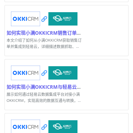
如何实现小满OKKICRM销售订单向轻易云无缝集成
本文介绍了如何从小满OKKICRM获取销售订
单并集成到轻易云，详细描述数据抓取、写
入及优化过程。
如何实现小满OKKICRM与轻易云平台的数据集成
展示如何通过轻易云数据集成平台对接小满
OKKICRM，实现高效的数据互通与转换，确
保数据完整性和一致性。