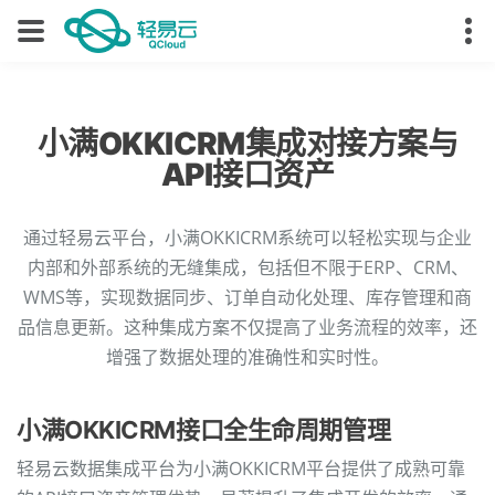
小满OKKICRM集成对接方案与
API接口资产
通过轻易云平台，小满OKKICRM系统可以轻松实现与企业
内部和外部系统的无缝集成，包括但不限于ERP、CRM、
WMS等，实现数据同步、订单自动化处理、库存管理和商
品信息更新。这种集成方案不仅提高了业务流程的效率，还
增强了数据处理的准确性和实时性。
小满OKKICRM接口全生命周期管理
轻易云数据集成平台为小满OKKICRM平台提供了成熟可靠