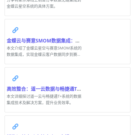
金蝶云星空系统的具体方案。
金蝶云与赛意SMOM数据集成：K-S客户同步案例分享
本文介绍了金蝶云星空与赛意SMOM系统的
数据集成，实现金蝶云客户数据同步到赛意
SMOM平台的具体案例。
高效整合：道一云数据与畅捷通T+的集成案例
本文详细探讨道一云与畅捷通T+系统的数据
集成技术及解决方案，提升业务效率。