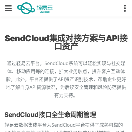
SendCloud集成对接方案与API接
口资产
通过轻易云平台，SendCloud系统可以轻松实现与社交媒
体、移动应用等的连接，扩大业务触点，提升客户互动体
验。此外，平台还提供了API资产识别技术，帮助企业更好
地了解自身API资源状况，为后续安全管理和风险防范提供
有力支持。
SendCloud接口全生命周期管理
轻易云数据集成平台为SendCloud平台提供了成熟可靠的