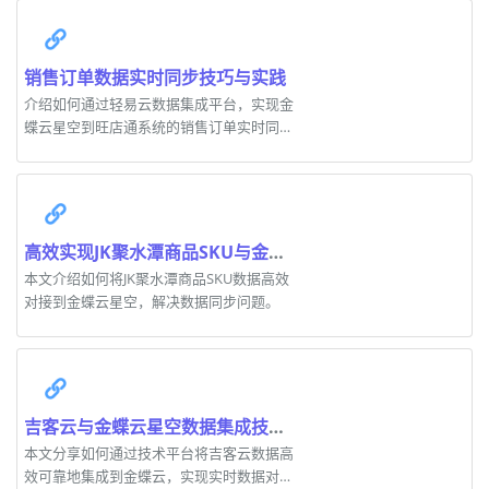
销售订单数据实时同步技巧与实践
介绍如何通过轻易云数据集成平台，实现金
蝶云星空到旺店通系统的销售订单实时同
步。
高效实现JK聚水潭商品SKU与金蝶云星空的无缝对接
本文介绍如何将JK聚水潭商品SKU数据高效
对接到金蝶云星空，解决数据同步问题。
吉客云与金蝶云星空数据集成技术案例分享
本文分享如何通过技术平台将吉客云数据高
效可靠地集成到金蝶云，实现实时数据对