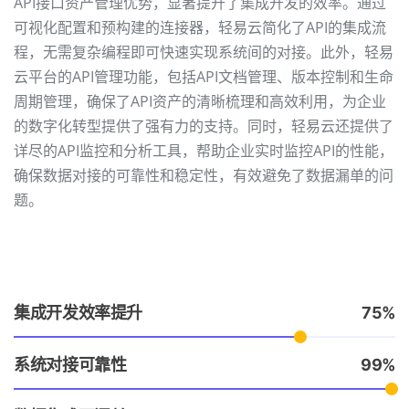
API接口资产管理优势，显著提升了集成开发的效率。通过
可视化配置和预构建的连接器，轻易云简化了API的集成流
程，无需复杂编程即可快速实现系统间的对接。此外，轻易
云平台的API管理功能，包括API文档管理、版本控制和生命
周期管理，确保了API资产的清晰梳理和高效利用，为企业
的数字化转型提供了强有力的支持。同时，轻易云还提供了
详尽的API监控和分析工具，帮助企业实时监控API的性能，
确保数据对接的可靠性和稳定性，有效避免了数据漏单的问
题。
集成开发效率提升
75
系统对接可靠性
99