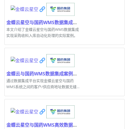
金蝶云星空与国药WMS数据集成案例分享
本文介绍了金蝶云星空与国药WMS数据集成
实现采购收料入库自动化处理的实际案例。
金蝶云与国药WMS数据集成案例分析
通过数据集成平台实现金蝶云星空与国药
WMS系统之间的客户/供应商地址数据无缝
对接。
金蝶云星空与国药WMS高效数据集成案例分析