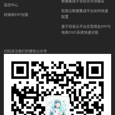
数据集成平台综合评测报告
监控中心
轻易云数据集成平台如何快速
经销商ERP对接
配置
基于轻易云平台实现用友ERP与
电商OMS系统快速对接
扫码关注我们的微信公众号