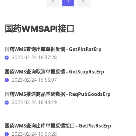
«
1
»
国药WMSAPI接口
国药WMS查询出库单据反馈 - GetPktRstErp
2023-02-24 16:57:28
国药WMS查询取消单据反馈 - GetStopRstErp
2023-02-24 16:56:07
国药WMS推送商品基础数据 - ReqPubGoodsErp
2023-02-24 16:44:19
国药WMS查询出库单据反馈接口 - GetPktRstErp
2023-02-24 16:57:28