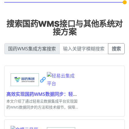
搜索国药WMS接口与其他系统对
接方案
国药WMS集成方案搜索
搜索
高效实现国药WMS数据同步：轻易云集成案例
本文介绍了通过轻易云数据集成平台实现国
药WMS数据同步的方法和技术细节，保障高
效传输与处理。