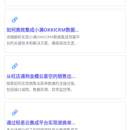
靠性和性能。
如何高效集成小满OKKICRM数据到领猫平台
详细解析实现小满OKKICRM数据集成领猫平
台的关键技术和解决方案，确保高效无遗漏
抓取和写入。
从旺店通到金蝶云星空的销售出库单无缝对接实践
探索如何实现销售出库单数据的无缝对接，
包括接口调用、数据处理、异常监控等。
通过轻易云集成平台实现退换单数据对接金蝶云星空
本文详细介绍了如何使用轻易云数据集成平