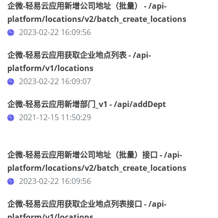
企微-轻易云应用新增公司地址（批量） - /api-
platform/locations/v2/batch_create_locations
2023-02-22 16:09:56
企微-轻易云应用获取企业地点列表 - /api-
platform/v1/locations
2023-02-22 16:09:07
企微-轻易云应用新增部门_v1 - /api/addDept
2021-12-15 11:50:29
企微-轻易云应用新增公司地址（批量）接口 - /api-
platform/locations/v2/batch_create_locations
2023-02-22 16:09:56
企微-轻易云应用获取企业地点列表接口 - /api-
platform/v1/locations