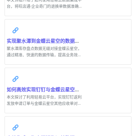
台，将旺店通·企业奇门的退换单数据准确对
接到金蝶云星空财务系统。
实现聚水潭到金蝶云星空的数据无缝集成
聚水潭库存盘点数据无缝对接金蝶云星空，
通过精准、快速的数据传输，提高业务效率
并确保财务记录一致。
如何高效实现钉钉与金蝶云星空的数据对接
本文探讨了利用轻易云平台，实现钉钉返利
发放申请订单与金蝶云星空其他应收单对接
的技术实现过程。