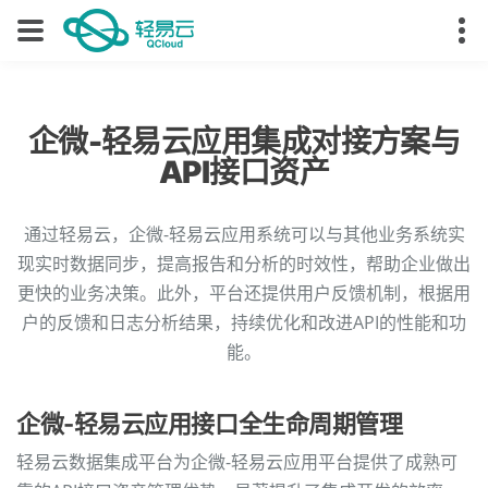
企微-轻易云应用集成对接方案与
API接口资产
通过轻易云，企微-轻易云应用系统可以与其他业务系统实
现实时数据同步，提高报告和分析的时效性，帮助企业做出
更快的业务决策。此外，平台还提供用户反馈机制，根据用
户的反馈和日志分析结果，持续优化和改进API的性能和功
能。
企微-轻易云应用接口全生命周期管理
轻易云数据集成平台为企微-轻易云应用平台提供了成熟可