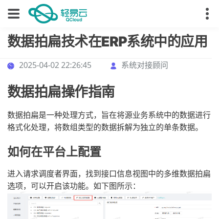
数据拍扁技术在ERP系统中的应用
2025-04-02 22:26:45
系统对接顾问
数据拍扁操作指南
数据拍扁是一种处理方式，旨在将源业务系统中的数据进行
格式化处理，将数组类型的数据拆解为独立的单条数据。
如何在平台上配置
进入请求调度者界面，找到接口信息视图中的多维数据拍扁
选项，可以开启该功能。如下图所示：