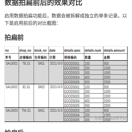
数据拍扁前后的效果对比
启用数据拍扁功能后，数据会被拆解成独立的单条记录。以
下是启用前后的对比截图：
拍扁前