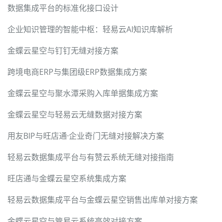
数据集成平台的标准化接口设计
企业知识管理的智能中枢：轻易云AI知识库解析
金蝶云星空与钉钉无缝对接方案
跨境电商ERP与集团级ERP数据集成方案
金蝶云星空与聚水潭采购入库单据集成方案
金蝶云星空与轻易云无缝数据对接方案
用友BIP与旺店通·企业奇门无缝对接解决方案
轻易云数据集成平台与有赞云系统无缝对接指南
旺店通与金蝶云星空系统集成方案
轻易云数据集成平台与金蝶云星空销售出库单对接方案
金蝶云星空与管易云系统高效对接方案