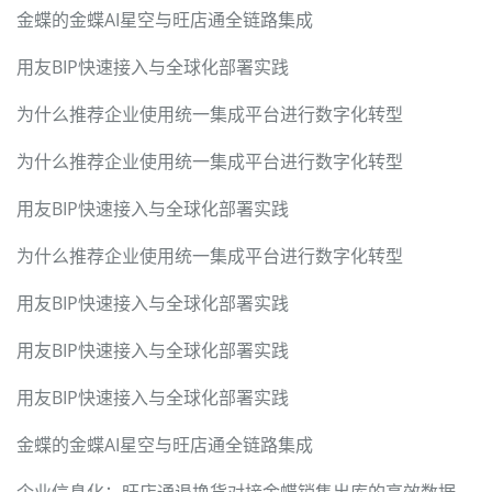
金蝶的金蝶AI星空与旺店通全链路集成
用友BIP快速接入与全球化部署实践
为什么推荐企业使用统一集成平台进行数字化转型
为什么推荐企业使用统一集成平台进行数字化转型
用友BIP快速接入与全球化部署实践
为什么推荐企业使用统一集成平台进行数字化转型
用友BIP快速接入与全球化部署实践
用友BIP快速接入与全球化部署实践
用友BIP快速接入与全球化部署实践
金蝶的金蝶AI星空与旺店通全链路集成