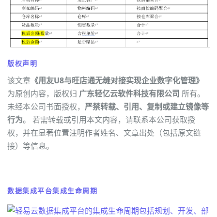
版权声明
该文章
《用友U8与旺店通无缝对接实现企业数字化管理》
为原创内容，版权归
广东轻亿云软件科技有限公司
所有。
未经本公司书面授权，
严禁转载、引用、复制或建立镜像等
行为
。 若需转载或引用本文内容，请联系本公司获取授
权，并在显著位置注明作者姓名、文章出处（包括原文链
接）等信息。
数据集成平台集成生命周期