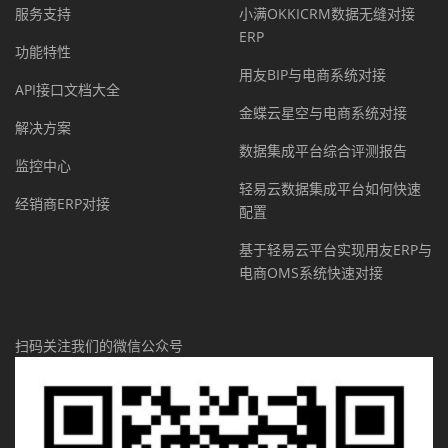
服务支持
小满OKKICRM数据无缝对接
ERP
功能特性
用友BIP与电商系统对接
API接口文档大全
金蝶云星空与电商系统对接
解决方案
数据集成平台综合评测报告
监控中心
轻易云数据集成平台如何快速
经销商ERP对接
配置
基于轻易云平台实现用友ERP与
电商OMS系统快速对接
扫码关注我们的微信公众号