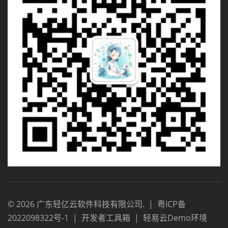
©
2026
广东轻亿云软件科技有限公司
.
|
粤ICP备
2022098322号-1
|
开发者工具箱
|
轻易云Demo环境