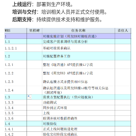
上线运行
：部署到生产环境。
培训与交付
：培训相关人员并正式交付使用。
后期支持
：持续提供技术支持和维护服务。