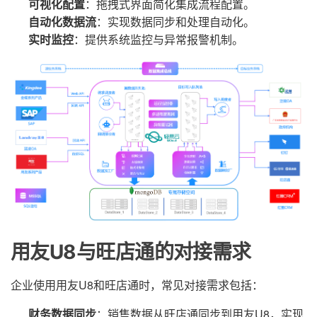
可视化配置
：拖拽式界面简化集成流程配置。
自动化数据流
：实现数据同步和处理自动化。
实时监控
：提供系统监控与异常报警机制。
用友U8与旺店通的对接需求
企业使用用友U8和旺店通时，常见对接需求包括：
财务数据同步
：销售数据从旺店通同步到用友U8，实现