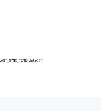
LAST_SYNC_TIME|date}}'