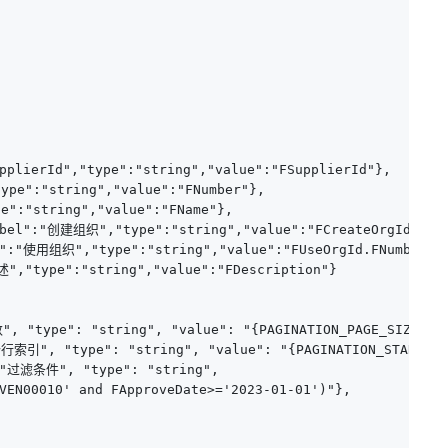
pplierId","type":"string","value":"FSupplierId"},

ype":"string","value":"FNumber"},

e":"string","value":"FName"},

abel":"创建组织","type":"string","value":"FCreateOrgId.FNum
l":"使用组织","type":"string","value":"FUseOrgId.FNumber"},
述","type":"string","value":"FDescription"}

, "type": "string", "value": "{PAGINATION_PAGE_SIZE}"},
行索引", "type": "string", "value": "{PAGINATION_START_ROW
 "过滤条件", "type": "string", 

VEN00010' and FApproveDate>='2023-01-01')"},
