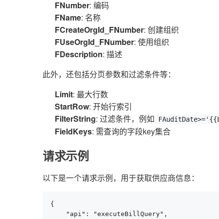
FNumber
: 编码
FName
: 名称
FCreateOrgId_FNumber
: 创建组织
FUseOrgId_FNumber
: 使用组织
FDescription
: 描述
此外，还包括分页参数和过滤条件等：
Limit
: 最大行数
StartRow
: 开始行索引
FilterString
: 过滤条件，例如
FAuditDate>='{{
FieldKeys
: 需查询的字段key集合
请求示例
以下是一个请求示例，用于获取供应商信息：
{

    "api": "executeBillQuery",
