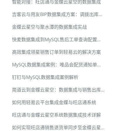
智能对接：旺店通与金蝶云星空的数据集成
吉客云与用友BIP数据集成方案：调拨出库到其他出库单
金蝶云星空与聚水潭的数据集成实战
快麦数据集成到MySQL售后工单查询配置指南
高效集成领星销售订单到轻易云的解决方案
MySQL数据集成案例：唯品会配货通知单明细表实施方法
钉钉与MySQL数据集成案例解析
简道云到金蝶云星空：数据集成与销售出库自动化
如何用轻易云平台集成金蝶与旺店通系统
旺店通与金蝶云星空系统数据集成技术详解
如何实现旺店通销售退货单同步至金蝶云星空