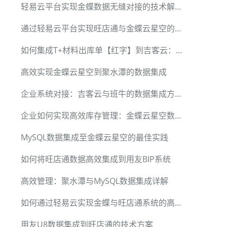
轻易云平台实现金蝶数据无缝对接的技术解析
通过轻易云平台实现旺店通与金蝶云星空的高效数据对接
如何集成T+材料出库单【红字】到吉客云：实用案例分享
高效实现金蝶云星空到聚水潭的数据集成
企业系统对接：吉客云与班牛的数据集成方案
企业如何实现高效库存管理：金蝶云星空数据集成方案分享
ber"},



MySQL数据集成至金蝶云星空的最佳实践
如何将旺店通数据高效集成到用友BIP系统


}"},

高效管理：聚水潭与MySQL数据集成详解
如何通过轻易云实现金蝶与旺店通系统的高效数据集成
用友U8数据集成到旺店通的技术方案