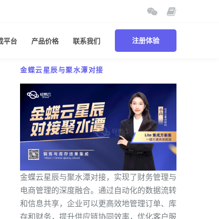
成平台
产品价格
联系我们
注册体验
金蝶云星辰与聚水潭对接
金蝶云星辰与聚水潭对接，实现了财务管理与
电商管理的深度融合。通过自动化的数据流转
和信息共享，企业可以更高效地管理订单、库
存和财务，提升供应链协同效率，优化客户服