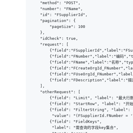
    "method": "POST",

    "number": "FName",

    "id": "FSupplierId",

    "pagination": {

        "pageSize": 100

    },

    "idCheck": true,

    "request": [

        {"field":"FSupplierId","label":"FSu
        {"field":"FNumber","label":"编码","t
        {"field":"FName","label":"名称","typ
        {"field":"FCreateOrgId_FNumber","l
        {"field":"FUseOrgId_FNumber","labe
        {"field":"FDescription","label":"描
    ],

    "otherRequest": [

        {"field": "Limit", "label": "最大行数"
        {"field": "StartRow", "label": "开始
        {"field": "FilterString", "label":
         "value": "(FSupplierId.FNumber = '
        {"field": "FieldKeys", 

         "label": "需查询的字段key集合", 
