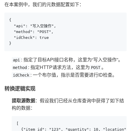
在本案例中，我们的元数据配置如下：
{

  "api": "写入空操作",

  "method": "POST",

  "idCheck": true

}
: 指定了目标API接口名称，这里为“写入空操作”。
api
: 指定HTTP请求方法，这里为
。
method
POST
: 一个布尔值，指示是否需要进行ID检查。
idCheck
转换逻辑实现
提取源数据
：假设我们已经从仓库查询中获得了如下结
构的数据：
[

  {"item_id": "123", "quantity": 10, "location": 