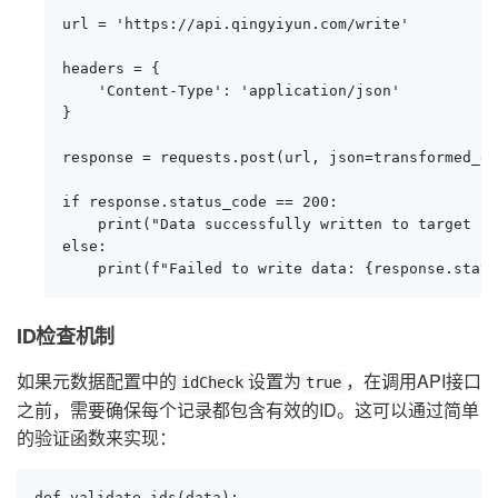
url = 'https://api.qingyiyun.com/write'

headers = {

    'Content-Type': 'application/json'

}

response = requests.post(url, json=transformed_da
if response.status_code == 200:

    print("Data successfully written to target pl
else:

    print(f"Failed to write data: {response.statu
ID检查机制
如果元数据配置中的
设置为
，在调用API接口
idCheck
true
之前，需要确保每个记录都包含有效的ID。这可以通过简单
的验证函数来实现：
def validate_ids(data):
