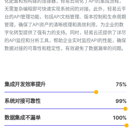
化配置和预构建的连接器，轻易云简化了API的集成流程，
无需复杂编程即可快速实现系统间的对接。此外，轻易云平
台的API管理功能，包括API文档管理、版本控制和生命周期
管理，确保了API资产的清晰梳理和高效利用，为企业的数
字化转型提供了强有力的支持。同时，轻易云还提供了详尽
的API监控和分析工具，帮助企业实时监控API的性能，确保
数据对接的可靠性和稳定性，有效避免了数据漏单的问题。
集成开发效率提升
75
系统对接可靠性
99
数据集成不漏单
100