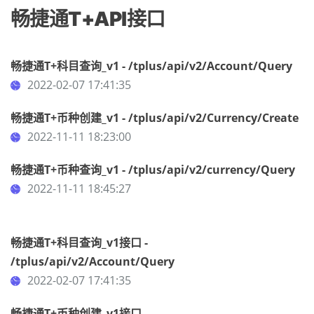
畅捷通T+API接口
畅捷通T+科目查询_v1 - /tplus/api/v2/Account/Query
2022-02-07 17:41:35
畅捷通T+币种创建_v1 - /tplus/api/v2/Currency/Create
2022-11-11 18:23:00
畅捷通T+币种查询_v1 - /tplus/api/v2/currency/Query
2022-11-11 18:45:27
畅捷通T+科目查询_v1接口 -
/tplus/api/v2/Account/Query
2022-02-07 17:41:35
畅捷通T+币种创建_v1接口 -