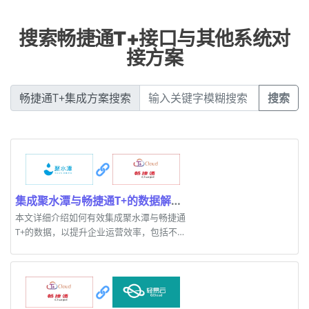
搜索畅捷通T+接口与其他系统对
接方案
畅捷通T+集成方案搜索
搜索
集成聚水潭与畅捷通T+的数据解决方案
本文详细介绍如何有效集成聚水潭与畅捷通
T+的数据，以提升企业运营效率，包括不漏
单机制、并行处理和异常处理等技术细节。