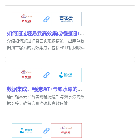
如何通过轻易云高效集成畅捷通T+和吉客云的出库单数据
介绍如何通过轻易云实现畅捷通T+出库单数
据到吉客云的高效集成，包括API调用和数据
转换等。
数据集成：畅捷通T+与聚水潭的无缝对接方案
通过轻易云平台实现畅捷通T+与聚水潭的数
据对接，确保信息准确和高效传输。