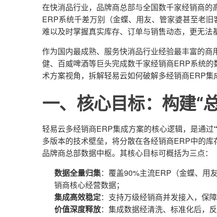
在快消品行业，品牌商总部与全国数千家经销商的高
ERP系统千差万别（金蝶、用友、管家婆甚至老
难以及时掌握真实库存、订单与销售动态，更无法
作为国内最成熟、服务快消品行业经验最丰富的商
健、百威啤酒等巨头完成数千家经销商ERP系统的
术方案视角，拆解轻易云如何破解多经销商ERP集
一、核心目标：构建“总
轻易云多经销商ERP集成方案的核心逻辑，是通过
多版本的技术壁垒，将分散在各经销商ERP中的
品牌商总部数据中枢。其核心目标可概括为三点：
数据全量归集
：覆盖90%主流ERP（金蝶、用
销商核心经营数据；
集成高效稳定
：支持万级经销商并发接入，保障
价值深度释放
：集成数据经清洗、标准化后，反