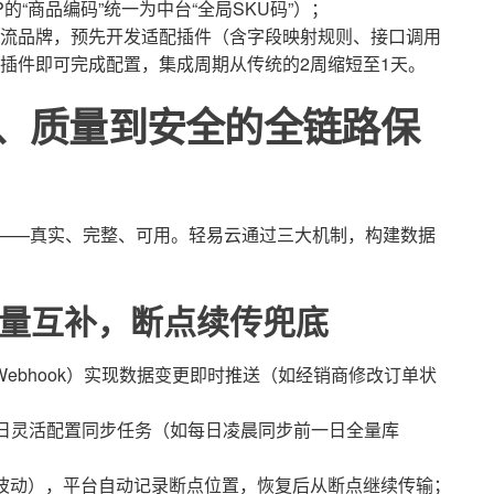
的“商品编码”统一为中台“全局SKU码”）；
流品牌，预先开发适配插件（含字段映射规则、接口调用
插件即可完成配置，集成周期从传统的2周缩短至1天。
、质量到安全的全链路保
战”——真实、完整、可用。轻易云通过三大机制，构建数据
批量互补，断点续传兜底
（Webhook）实现数据变更即时推送（如经销商修改订单状
/日灵活配置同步任务（如每日凌晨同步前一日全量库
波动），平台自动记录断点位置，恢复后从断点继续传输；