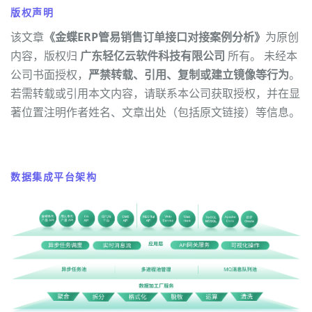
版权声明
该文章
《金蝶ERP管易销售订单接口对接案例分析》
为原创
内容，版权归
广东轻亿云软件科技有限公司
所有。 未经本
公司书面授权，
严禁转载、引用、复制或建立镜像等行为
。
若需转载或引用本文内容，请联系本公司获取授权，并在显
著位置注明作者姓名、文章出处（包括原文链接）等信息。
数据集成平台架构