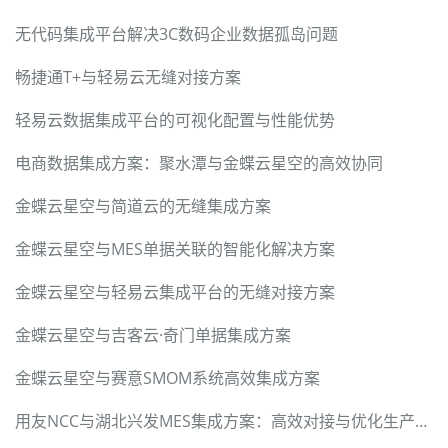
无代码集成平台解决3C数码企业数据孤岛问题
畅捷通T+与轻易云无缝对接方案
轻易云数据集成平台的可视化配置与性能优势
电商数据集成方案：聚水潭与金蝶云星空的高效协同
金蝶云星空与简道云的无缝集成方案
金蝶云星空与MES单据关联的智能化解决方案
金蝶云星空与轻易云集成平台的无缝对接方案
金蝶云星空与吉客云·奇门单据集成方案
金蝶云星空与赛意SMOM系统高效集成方案
用友NCC与湖北兴发MES集成方案：高效对接与优化生产流程