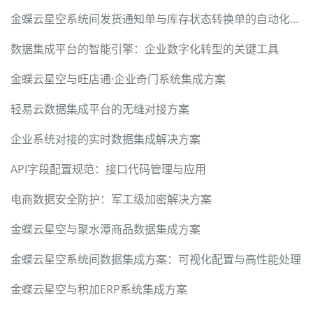
金蝶云星空系统间发货通知单与库存状态转换单的自动化集成方案
数据集成平台的智能引擎：企业数字化转型的关键工具
金蝶云星空与旺店通·企业奇门系统集成方案
轻易云数据集成平台的无缝对接方案
企业系统对接的实时数据集成解决方案
API字段配置规范：接口代码管理与应用
电商数据安全防护：军工级加密解决方案
金蝶云星空与聚水潭商品数据集成方案
金蝶云星空系统间数据集成方案：可视化配置与高性能处理
金蝶云星空与积加ERP系统集成方案