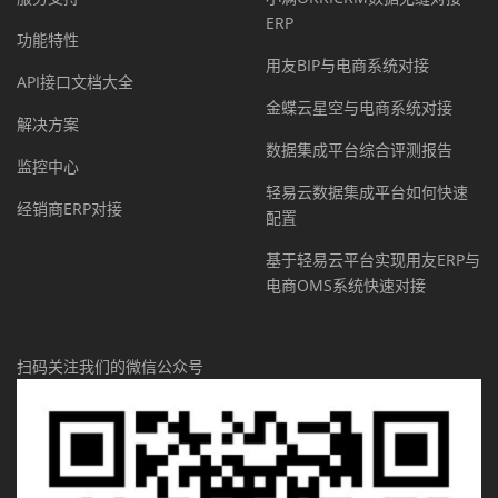
ERP
功能特性
用友BIP与电商系统对接
API接口文档大全
金蝶云星空与电商系统对接
解决方案
数据集成平台综合评测报告
监控中心
轻易云数据集成平台如何快速
经销商ERP对接
配置
基于轻易云平台实现用友ERP与
电商OMS系统快速对接
扫码关注我们的微信公众号