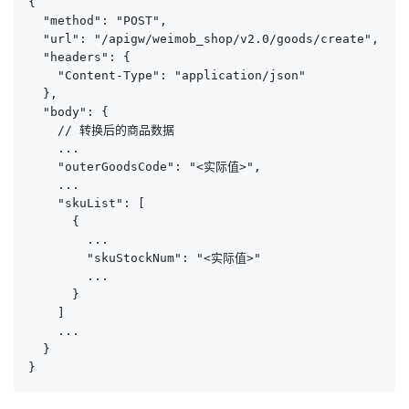
{

  "method": "POST",

  "url": "/apigw/weimob_shop/v2.0/goods/create",

  "headers": {

    "Content-Type": "application/json"

  },

  "body": {

    // 转换后的商品数据

    ...

    "outerGoodsCode": "<实际值>",

    ...

    "skuList": [

      {

        ...

        "skuStockNum": "<实际值>"

        ...

      }

    ]

    ...

  }

}