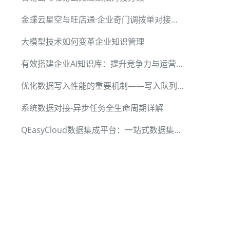
金蝶云星空与旺店通·企业奇门调拨单对接方案
"},

大模型技术如何变革企业知识管理
","value":"{{LAST_SYNC_TIME|datetime}}"},

有效搭建企业AI知识库：提升竞争力与运营效率
优化数据写入性能的重要机制——写入队列池
系统数据对接-异步任务全生命周期详解
QEasyCloud数据集成平台：一站式数据集成解决方案