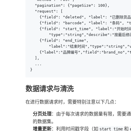
  "pagination": {"pageSize": 100},

  "request": [

    {"field": "deleted", "label": "已删除货
    {"field": "barcode", "label": "条码", "t
    {"field": "start_time", "label":"开始时间
        "type":"string","describe":"按最
    {"field": "end_time", 

        "label":"结束时间","type":"string","va
    {"label":"品牌编号","field":"brand_no","ty
  ],

  ...

}
数据请求与清洗
在进行数据请求时，需要特别注意以下几点：
分页处理
：由于每次请求的数据量有限，需要通
的数据集。
增量更新
：利用时间戳字段（如
和
start_time