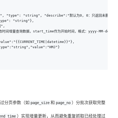
品", "type": "string", "describe":"默认为0, 0：只返回未删除货品
ype": "string"},

", 

后修改时间增量查询数据，start_time作为开始时间，格式：yyyy-MM-dd HH:mm:ss
lue":"{{CURRENT_TIME|datetime}}"},

pe":"string","value":"HMJ"}

过分页参数（如
和
）分批次获取完整
page_size
page_no
）实现增量更新，从而避免重复抓取已经处理过
end_time