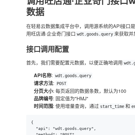
调用旺店通·企业奇门接口wdt
数据
在轻易云数据集成平台中，调用源系统的API接口
用旺店通·企业奇门接口
来获取并
wdt.goods.query
接口调用配置
首先，我们需要配置元数据，以便正确地调用
wdt.
API名称
:
wdt.goods.query
请求方法
:
POST
分页大小
: 每页返回的数据条数，默认为100
品牌编号
: 固定值为"HMJ"
时间范围
: 使用增量查询，通过
和
start_time
e
{

  "api": "wdt.goods.query",

  "method": "POST",
