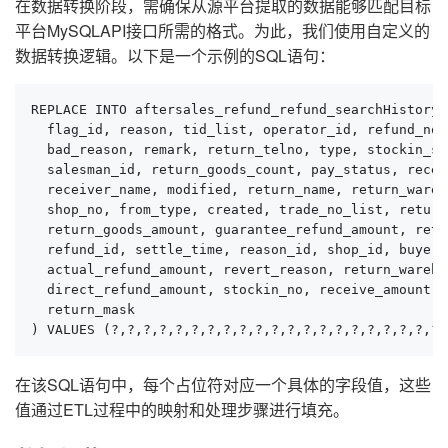
在数据转换阶段，需确保从源平台提取的数据能够匹配目标
平台MySQLAPI接口所需的格式。为此，我们使用自定义的
数据转换逻辑。以下是一个示例的SQL语句：
REPLACE INTO aftersales_refund_refund_searchHistory (
  flag_id, reason, tid_list, operator_id, refund_no,
  bad_reason, remark, return_telno, type, stockin_st
  salesman_id, return_goods_count, pay_status, recei
  receiver_name, modified, return_name, return_wareh
  shop_no, from_type, created, trade_no_list, return
  return_goods_amount, guarantee_refund_amount, retu
  refund_id, settle_time, reason_id, shop_id, buyer_n
  actual_refund_amount, revert_reason, return_warehou
  direct_refund_amount, stockin_no, receive_amount,s
  return_mask

) VALUES (?,?,?,?,?,?,?,?,?,?,?,?,?,?,?,?,?,?,?,?,?,
在该SQL语句中，每个占位符对应一个具体的字段值，这些
值通过ETL过程中的映射和处理步骤进行填充。