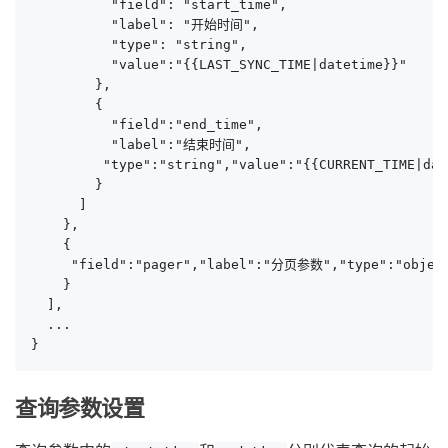
          "field": "start_time",

          "label": "开始时间",

          "type": "string",

          "value":"{{LAST_SYNC_TIME|datetime}}"

        },

        {

          "field":"end_time",

          "label":"结束时间",

         "type":"string","value":"{{CURRENT_TIME|dat
        }

      ]

    },

    {

     "field":"pager","label":"分页参数","type":"object
    }

  ],

  ...

}
查询参数设置