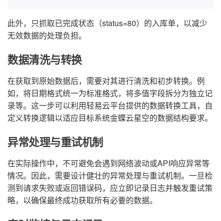
此外，只抓取已完成状态（status=80）的入库单，以减少
无效数据的处理负担。
数据清洗与转换
在获取到原始数据后，需要对其进行清洗和初步转换。例
如，将日期格式统一为标准格式，将多值字段拆分为独立记
录等。这一步可以利用轻易云平台提供的数据转换工具，自
定义转换逻辑以适应目标系统金蝶云星空的数据结构要求。
异常处理与重试机制
在实际操作中，不可避免会遇到网络波动或API响应异常等
情况。因此，需要设计健壮的异常处理与重试机制。一旦检
测到请求失败或返回错误码，应立即记录日志并触发重试策
略，以确保最终成功获取所有必要的数据。