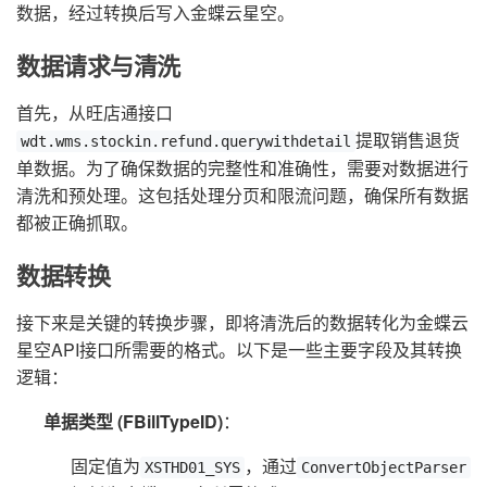
数据，经过转换后写入金蝶云星空。
数据请求与清洗
首先，从旺店通接口
提取销售退货
wdt.wms.stockin.refund.querywithdetail
单数据。为了确保数据的完整性和准确性，需要对数据进行
清洗和预处理。这包括处理分页和限流问题，确保所有数据
都被正确抓取。
数据转换
接下来是关键的转换步骤，即将清洗后的数据转化为金蝶云
星空API接口所需要的格式。以下是一些主要字段及其转换
逻辑：
单据类型 (FBillTypeID)
：
固定值为
，通过
XSTHD01_SYS
ConvertObjectParser