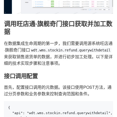
调用旺店通·旗舰奇门接口获取并加工数
据
在数据集成生命周期的第一步，我们需要调用源系统旺店通
·旗舰奇门接口
wdt.wms.stockin.refund.querywithdetail
来获取销售退货单的数据，并进行初步加工处理。以下是详
细的技术实现步骤和注意事项。
接口调用配置
首先，配置接口调用的元数据。该接口使用POST方法，通
过分页参数和业务参数来控制查询范围和条件。
{

  "api": "wdt.wms.stockin.refund.querywithdetail",
