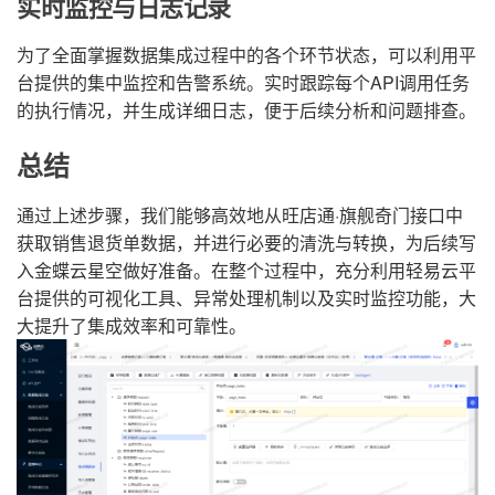
实时监控与日志记录
为了全面掌握数据集成过程中的各个环节状态，可以利用平
台提供的集中监控和告警系统。实时跟踪每个API调用任务
的执行情况，并生成详细日志，便于后续分析和问题排查。
总结
通过上述步骤，我们能够高效地从旺店通·旗舰奇门接口中
获取销售退货单数据，并进行必要的清洗与转换，为后续写
入金蝶云星空做好准备。在整个过程中，充分利用轻易云平
台提供的可视化工具、异常处理机制以及实时监控功能，大
大提升了集成效率和可靠性。