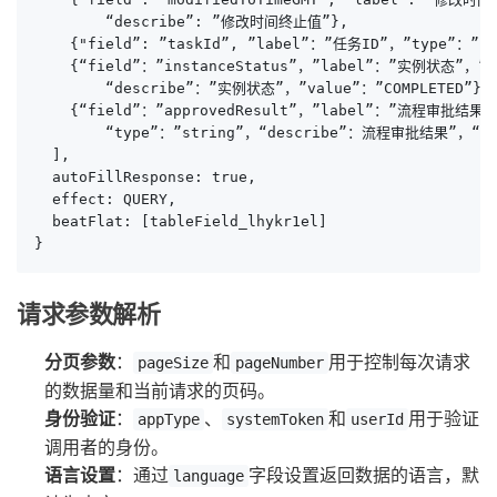
        “describe”: ”修改时间终止值”},

    {"field”: ”taskId”, ”label”：”任务ID”，”type”：”st
    {“field”：”instanceStatus”，”label”：”实例状态”，”ty
        “describe”：”实例状态”，”value”：”COMPLETED”},

    {“field”：”approvedResult”，”label”：”流程审批结果”
        “type”：”string”，“describe”：流程审批结果”，“va
  ],

  autoFillResponse: true,

  effect: QUERY,

  beatFlat: [tableField_lhykr1el]

}
请求参数解析
分页参数
：
和
用于控制每次请求
pageSize
pageNumber
的数据量和当前请求的页码。
身份验证
：
、
和
用于验证
appType
systemToken
userId
调用者的身份。
语言设置
：通过
字段设置返回数据的语言，默
language