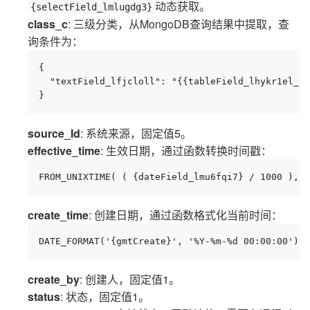
动态获取。
{selectField_lmlugdg3}
class_c
: 三级分类，从MongoDB查询结果中提取，查
询条件为：
{

  "textField_lfjcloll": "{{tableField_lhykr1el_te
}
source_Id
: 系统来源，固定值5。
effective_time
: 生效日期，通过函数转换时间戳：
FROM_UNIXTIME( ( {dateField_lmu6fqi7} / 1000 ), '
create_time
: 创建日期，通过函数格式化当前时间：
DATE_FORMAT('{gmtCreate}', '%Y-%m-%d 00:00:00')
create_by
: 创建人，固定值1。
status
: 状态，固定值1。