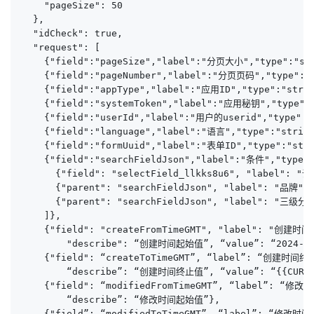
    "pageSize": 50

  },

  "idCheck": true,

  "request": [

    {"field":"pageSize","label":"分页大小","type":"st
    {"field":"pageNumber","label":"分页页码","type":"
    {"field":"appType","label":"应用ID","type":"strin
    {"field":"systemToken","label":"应用秘钥","type":"
    {"field":"userId","label":"用户的userid","type":"
    {"field":"language","label":"语言","type":"s
    {"field":"formUuid","label":"表单ID","type":"stri
    {"field":"searchFieldJson","label":"条件","type":
      {"field": "selectField_llkks8u6", "label
      {"parent": "searchFieldJson", "label": "品牌", 
      {"parent": "searchFieldJson", "label": "三级分类"
    ]},

    {"field": "createFromTimeGMT", "label": "创建时间
        "describe": “创建时间起始值”, “value”: “2024-03-
    {"field": “createToTimeGMT”, “label”: “创建时间终止
        “describe”: “创建时间终止值”, “value”: “{{CURREN
    {"field": “modifiedFromTimeGMT”, “label”: “修改
        “describe”: “修改时间起始值”},

    {"field”: “modifiedToTimeGMT”, “label”: “修改时间