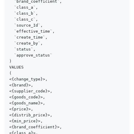
  `brand_coefficient`,

  `class_a`,

  `class_b`,

  `class_c`,

  `source_Id`,

  `effective_time`,

  `create_time`,

  `create_by`,

  `status`,

  `approve_status`

)

VALUES

(

<{change_type}>, 

<{brand}>, 

<{supplier_code}>, 

<{goods_code}>, 

<{goods_name}>, 

<{price}>, 

<{distrib_price}>, 

<{min_price}>, 

<{brand_coefficient}>, 

<{class_a}>, 
