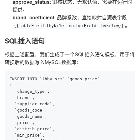
approve_status
: 审核状态，无默认值，需要在运行时
提供。
brand_coefficient
: 品牌系数，直接映射自源表字段
。
{{tableField_lhykr1el_numberField_lhykr1ew}}
SQL插入语句
根据上述配置，我们生成了一个SQL插入语句模板，用于将
转换后的数据写入MySQL数据库：
INSERT INTO `lhhy_srm`.`goods_price`

(

  `change_type`,

  `brand`,

  `supplier_code`,

  `goods_code`,

  `goods_name`,

  `price`,

  `distrib_price`,

  `min_price`,
