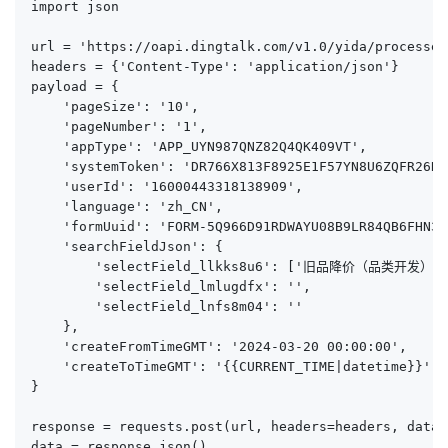
import json

url = 'https://oapi.dingtalk.com/v1.0/yida/processes
headers = {'Content-Type': 'application/json'}

payload = {

    'pageSize': '10',

    'pageNumber': '1',

    'appType': 'APP_UYN987QNZ82Q4QK409VT',

    'systemToken': 'DR766X813F8925E1F57YN8U6ZQFR26RQ
    'userId': '16000443318138909',

    'language': 'zh_CN',

    'formUuid': 'FORM-5Q966D91RDWAYU08B9LR84QB6FHN3I
    'searchFieldJson': {

        'selectField_llkks8u6': ['旧品降价（品类开发
        'selectField_lmlugdfx': '',

        'selectField_lnfs8m04': ''

    },

    'createFromTimeGMT': '2024-03-20 00:00:00',

    'createToTimeGMT': '{{CURRENT_TIME|datetime}}',

}

response = requests.post(url, headers=headers, data=
data = response.json()