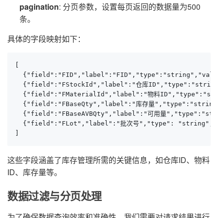
pagination
: 分页参数，设置每页返回的数据量为500
条。
具体的字段映射如下：
[

  {"field":"FID","label":"FID","type":"string","valu
  {"field":"FStockId","label":"仓库ID","type":"string
  {"field":"FMaterialId","label":"物料ID","type":"str
  {"field":"FBaseQty","label":"库存量","type":"string"
  {"field":"FBaseAVBQty","label":"可用量","type":"stri
  {"field":"FLot","label":"批次号","type": "string", "
]
这些字段涵盖了库存管理所需的关键信息，如仓库ID、物料
ID、库存量等。
数据过滤与分页处理
为了确保数据查询效率和准确性，我们需要对请求结果进行