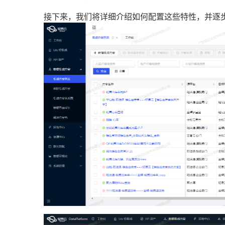
接下来，我们将详细介绍如何配置这些特性，并逐