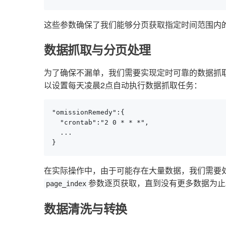
这些参数确保了我们能够分页获取指定时间范围内
数据抓取与分页处理
为了确保不漏单，我们需要实现定时可靠的数据抓取机
以设置每天凌晨2点自动执行数据抓取任务：
"omissionRemedy":{

  "crontab":"2 0 * * *",

  ...

}
在实际操作中，由于可能存在大量数据，我们需要
参数逐页获取，直到没有更多数据为止
page_index
数据清洗与转换