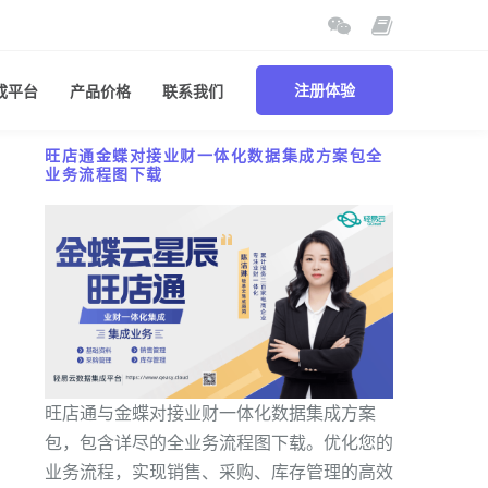
成平台
产品价格
联系我们
注册体验
旺店通金蝶对接业财一体化数据集成方案包全
业务流程图下载
旺店通与金蝶对接业财一体化数据集成方案
包，包含详尽的全业务流程图下载。优化您的
业务流程，实现销售、采购、库存管理的高效