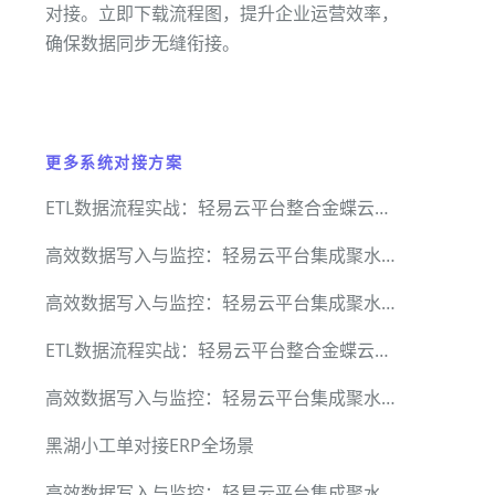
对接。立即下载流程图，提升企业运营效率，
确保数据同步无缝衔接。
更多系统对接方案
ETL数据流程实战：轻易云平台整合金蝶云星空API接口
高效数据写入与监控：轻易云平台集成聚水潭与金蝶云星辰
高效数据写入与监控：轻易云平台集成聚水潭与金蝶云星辰
ETL数据流程实战：轻易云平台整合金蝶云星空API接口
高效数据写入与监控：轻易云平台集成聚水潭与金蝶云星辰
黑湖小工单对接ERP全场景
高效数据写入与监控：轻易云平台集成聚水潭与金蝶云星辰