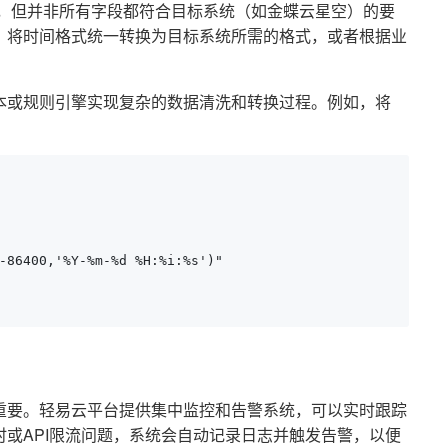
段，但并非所有字段都符合目标系统（如金蝶云星空）的要
，将时间格式统一转换为目标系统所需的格式，或者根据业
本或规则引擎实现复杂的数据清洗和转换过程。例如，将
-86400,'%Y-%m-%d %H:%i:%s')"

重要。轻易云平台提供集中监控和告警系统，可以实时跟踪
或API限流问题，系统会自动记录日志并触发告警，以便