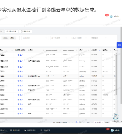
步实现从聚水潭·奇门到金蝶云星空的数据集成。