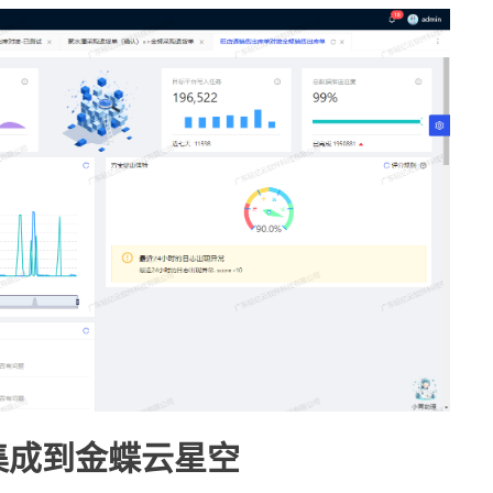
集成到金蝶云星空