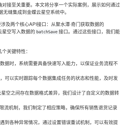
确对接至关重要。本文将分享一个实际案例，展示如何通过
据无缝集成到金蝶云星空系统中。
要涉及两个核心API接口：从聚水潭·奇门获取数据的
云星空写入数据的
接口。通过这些接口，我们能
batchSave
几个关键特性：
数据时，系统需要具备快速写入能力，以保证业务流程不
，可以实时跟踪每个数据集成任务的状态和性能，及时发
云星空之间存在数据格式差异，我们设计了自定义的数据转
页和限流机制，我们制定了相应策略，确保所有销售退货记录
遇到各种异常情况，通过设置错误重试机制，可以有效提