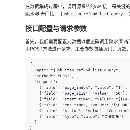
在数据集成过程中，调用源系统的API接口是关键
聚水潭·奇门接口
，
jushuitan.refund.list.query
接口配置与请求参数
首先，我们需要配置元数据以便正确调用聚水潭·奇
用POST方法进行请求，主要参数包括页码、页数
{

  "api": "jushuitan.refund.list.query",

  "method": "POST",

  "request": [

    {"field": "page_index", "value": "1"},

    {"field": "page_size", "value": "50"},

    {"field": "start_time", "value": "{{LAS
    {"field": "end_time", "value": "{{CURRE
    {"field": "status", "value": "Confirmed"
    {"field": "type", "value": "普通退货"}

  ]

}