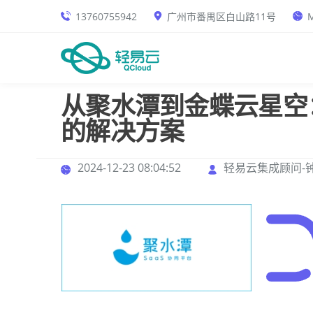
13760755942
广州市番禺区白山路11号
M
从聚水潭到金蝶云星空
的解决方案
2024-12-23 08:04:52
轻易云集成顾问-