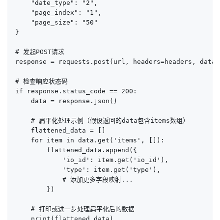
    "date_type": "2",

    "page_index": "1",

    "page_size": "50"

}

# 发起POST请求

response = requests.post(url, headers=headers, data=
# 检查响应状态码

if response.status_code == 200:

    data = response.json()

    # 扁平化处理示例（假设返回的data包含items数组）

    flattened_data = []

    for item in data.get('items', []):

        flattened_data.append({

            'io_id': item.get('io_id'),

            'type': item.get('type'),

            # 添加更多字段映射...

        })

    # 打印或进一步处理扁平化后的数据

    print(flattened_data)
