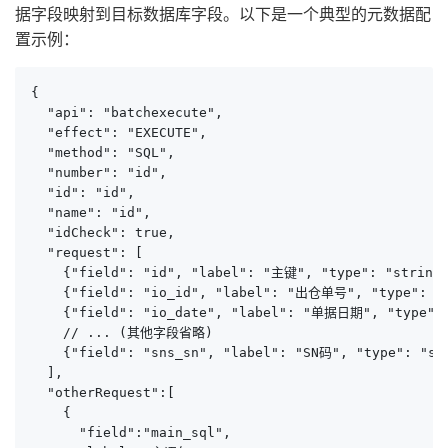
据字段映射到目标数据库字段。以下是一个典型的元数据配
置示例：
{

  "api": "batchexecute",

  "effect": "EXECUTE",

  "method": "SQL",

  "number": "id",

  "id": "id",

  "name": "id",

  "idCheck": true,

  "request": [

    {"field": "id", "label": "主键", "type": "string"
    {"field": "io_id", "label": "出仓单号", "type": "st
    {"field": "io_date", "label": "单据日期", "type": "
    // ... (其他字段省略)

    {"field": "sns_sn", "label": "SN码", "type": "str
  ],

  "otherRequest":[

    {

      "field":"main_sql",
