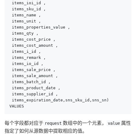
 items_ioi_id ,

 items_sku_id ,

 items_name ,

 items_unit ,

 items_properties_value ,

 items_qty ,

 items_cost_price ,

 items_cost_amount ,

 items_i_id ,

 items_remark ,

 items_io_id ,

 items_sale_price ,

 items_sale_amount ,

 items_batch_id ,

 items_product_date ,

 items_supplier_id ,

 items_expiration_date,sns_sku_id,sns_sn) 

VALUES
每个字段都对应于
数组中的一个元素，
属性
request
value
指定了如何从源数据中提取相应的值。