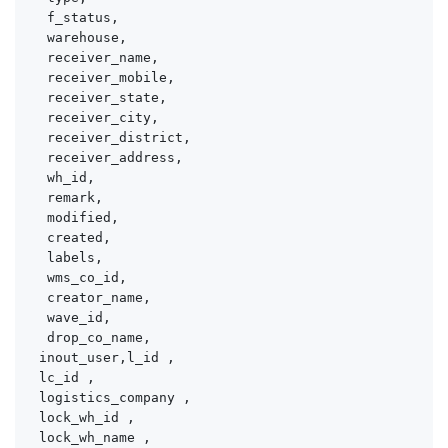
  f_status,

  warehouse,

  receiver_name,

  receiver_mobile,

  receiver_state,

  receiver_city,

  receiver_district,

  receiver_address,

  wh_id,

  remark,

  modified,

  created,

  labels,

  wms_co_id,

  creator_name,

  wave_id,

  drop_co_name,

 inout_user,l_id ,

 lc_id ,

 logistics_company ,

 lock_wh_id ,

 lock_wh_name ,
