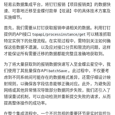
轻易云数据集成平台，将钉钉报销【项目报销类】的数据快
速、可靠地迁移至金蝶付款单【炫涵】中的具体技术方案及
实施细节。
首先，我们需要从钉钉获取报销申请相关的数据。利用钉钉
提供的API接口
可以精准抓取
topapi/processinstance/get
特定实例下的处理流程。在实现过程中，需特别关注如何确
保这些数据不遗漏，以及应对接口分页和限流的问题，这样
才能保证所有需要迁移的数据都能完整且准确地获取到。
为了将大量获取到的报销数据快速写入至金蝶云星空中，我
们使用了其批量保存API
。此过程中，不仅要考
batchSave
虑到不同系统间可能存在的数据格式差异，还需仔细设计映
射规则，以确保各字段信息能够正确对应。此外，为避免因
网络或其他异常情况导致部分数据同步失败，我们还引入了
错误重试机制，可以自动检测并重新提交失败的请求，从而
提高整体操作的成功率。
在整个集成流程中，一个不可忽视的重要环节是实时监控与