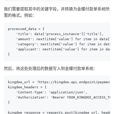
我们需要提取其中的关键字段，并转换为金蝶付款单系统所
需的格式。例如：
processed_data = {

    'title': data['process_instance']['title'],

    'amount': next(item['value'] for item in data['
    'category': next(item['value'] for item in data
    'applicant': next(item['value'] for item in dat
}
然后，将这些处理后的数据写入到金蝶付款单系统：
kingdee_url = 'https://kingdee.api.endpoint/payment'

kingdee_headers = {

    'Content-Type': 'application/json',

    'Authorization': 'Bearer YOUR_KINGDEE_ACCESS_TOKE
}

kingdee_response = requests.post(kingdee_url, header