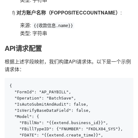
f)
对方账户名称（FOPPOSITECCOUNTNAME）
:
来源:
{{收款信息.name}}
类型: 字符串
API请求配置
根据上述字段映射，我们构建API请求体。以下是一个示例
请求体：
{

  "FormId": "AP_PAYBILL",

  "Operation": "BatchSave",

  "IsAutoSubmitAndAudit": false,

  "IsVerifyBaseDataField": false,

  "Model": {

    "FBillNo": "{{extend.business_id}}",

    "FBillTypeID": {"FNUMBER": "FKDLX04_SYS"},

    "FDATE": "{{extend.create_time}}",
