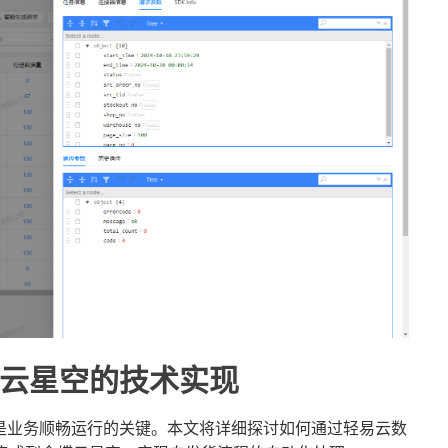
云星空的技术实现
是业务顺畅运行的关键。本文将详细探讨如何通过轻易云数