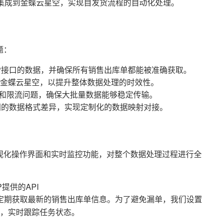
集成到金蝶云星空，实现自发货流程的自动化处理。
题：
P接口的数据，并确保所有销售出库单都能被准确获取。
金蝶云星空，以提升整体数据处理的时效性。
页和限流问题，确保大批量数据能够稳定传输。
间的数据格式差异，实现定制化的数据映射对接。
视化操作界面和实时监控功能，对整个数据处理过程进行全
提供的API
定期获取最新的销售出库单信息。为了避免漏单，我们设置
，实时跟踪任务状态。