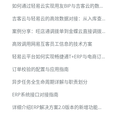
如何通过轻易云实现用友BIP与吉客云的数据对接
吉客云与轻易云的高效数据对接：从入库查询到退货
案例分享：旺店通调拨单到金蝶云直接调拨单的数据无缝对接
高效调用网易互客员工信息的技术方案
轻易云平台如何实现畅捷通T+ERP与电商订单高效对接
订单校验的配置与应用指南
异步任务全生命周期详解与职责划分
ERP系统接口对接指南
详细介绍ERP解决方案2.0版本的新增功能和优化