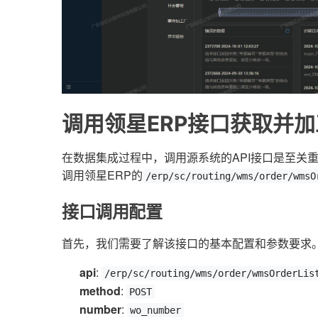
调用领星ERP接口获取并
在数据集成过程中，调用源系统的API接口是至关
调用领星ERP的
/erp/sc/routing/wms/order/wmsO
接口调用配置
首先，我们需要了解该接口的基本配置和参数要求
api
:
/erp/sc/routing/wms/order/wmsOrderLis
method
:
POST
number
:
wo_number