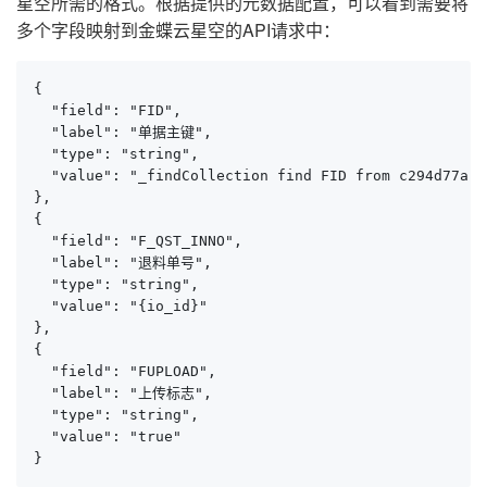
星空所需的格式。根据提供的元数据配置，可以看到需要将
多个字段映射到金蝶云星空的API请求中：
{

  "field": "FID",

  "label": "单据主键",

  "type": "string",

  "value": "_findCollection find FID from c294d77a-5
},

{

  "field": "F_QST_INNO",

  "label": "退料单号",

  "type": "string",

  "value": "{io_id}"

},

{

  "field": "FUPLOAD",

  "label": "上传标志",

  "type": "string",

  "value": "true"

}