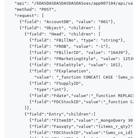
  "api": "/kDASDASDASDASDASDASoas/app007104/api/sale
  "method": "POST",

  "request": [

    {"field": "AccountDB", "value": "001"},

    {"field": "Object", "children": [

      {"field": "Head", "children": [

        {"field": "FBillNo", "type": "string"},

        {"field": "FROB", "value": "-1"},

        {"field": "FBillerID", "value": "16439"},

        {"field": "FMarketingStyle", "value": 12530},
        {"field": "FSaleStyle", "value": 101},

        {"field": "FExplanation", 

          "value": "_function CONCAT( CASE '{wms_
        {"field": "FSupplyID", 

          "type":"int"},

        {"field":"Fdate","value":"_function REPLACE 
        {"field":"FDCStockID","value":"_function CA
      ]},

      {"field":"Entry","children":[

        {"field":"FItemID","value":"_mongoQuery 30fa
        {"field":"Fauxqty","value":"{items_r_qty}"},

        {"field":"FDCStockID","value":"{wms_co_id}-{