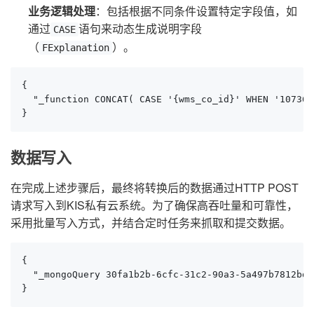
业务逻辑处理
：包括根据不同条件设置特定字段值，如
通过
语句来动态生成说明字段
CASE
（
）。
FExplanation
{

  "_function CONCAT( CASE '{wms_co_id}' WHEN '10
}
数据写入
在完成上述步骤后，最终将转换后的数据通过HTTP POST
请求写入到KIS私有云系统。为了确保高吞吐量和可靠性，
采用批量写入方式，并结合定时任务来抓取和提交数据。
{

  "_mongoQuery 30fa1b2b-6cfc-31c2-90a3-5a497b7812bd 
}