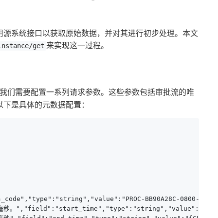
用源系统接口以获取原始数据，并对其进行初步处理。本文
来实现这一过程。
instance/get
我们需要配置一系列请求参数。这些参数包括审批流的唯
以下是具体的元数据配置：
ode","type":"string","value":"PROC-BB90A28C-0800-4F37-A
ield":"start_time","type":"string","value":"_functio