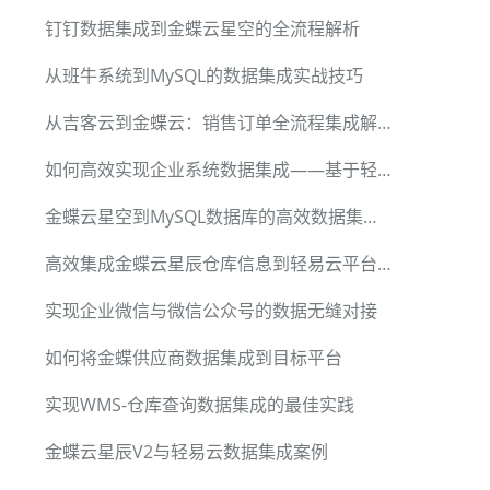
钉钉数据集成到金蝶云星空的全流程解析
从班牛系统到MySQL的数据集成实战技巧
从吉客云到金蝶云：销售订单全流程集成解决方案
如何高效实现企业系统数据集成——基于轻易云的案例分析
金蝶云星空到MySQL数据库的高效数据集成技术细节
高效集成金蝶云星辰仓库信息到轻易云平台的技术解析
实现企业微信与微信公众号的数据无缝对接
如何将金蝶供应商数据集成到目标平台
实现WMS-仓库查询数据集成的最佳实践
金蝶云星辰V2与轻易云数据集成案例