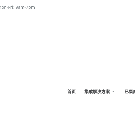
on-Fri: 9am-7pm
首页
集成解决方案
已集