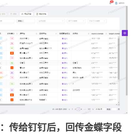
：传给钉钉后，回传金蝶字段