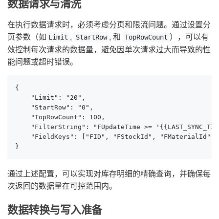
数据请求与清洗
在执行数据请求时，必须考虑分页和限流问题。通过设置分
页参数（如
,
, 和
），可以有
Limit
StartRow
TopRowCount
效控制每次请求的数据量，避免因单次请求过大而导致的性
能问题或超时错误。
{

    "Limit": "20",

    "StartRow": "0",

    "TopRowCount": 100,

    "FilterString": "FUpdateTime >= '{{LAST_SYNC_TIM
    "FieldKeys": ["FID", "FStockId", "FMaterialId", .
}
通过上述配置，可以实现对库存明细的精确查询，并确保每
次返回的数据量在可控范围内。
数据转换与写入准备