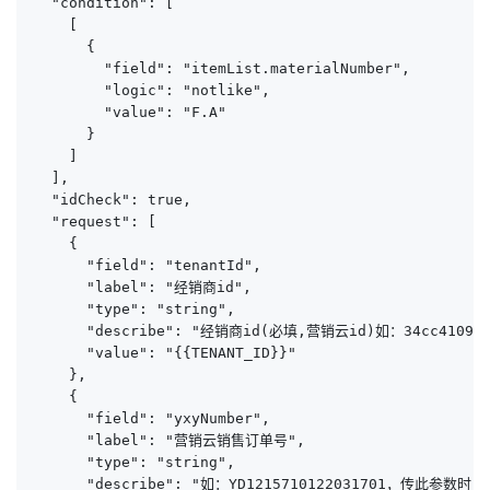
  "condition": [

    [

      {

        "field": "itemList.materialNumber",

        "logic": "notlike",

        "value": "F.A"

      }

    ]

  ],

  "idCheck": true,

  "request": [

    {

      "field": "tenantId",

      "label": "经销商id",

      "type": "string",

      "describe": "经销商id(必填,营销云id)如：34cc4109705e
      "value": "{{TENANT_ID}}"

    },

    {

      "field": "yxyNumber",

      "label": "营销云销售订单号",

      "type": "string",

      "describe": "如：YD1215710122031701，传此参