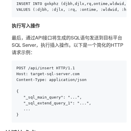
INSERT INTO gxkphz (djbh,djlx,rq,ontime,wldwid,hs
VALUES (:djbh, :djlx, :rq, :ontime, :wldwid, :hsj
执行写入操作
最后，通过API接口将生成的SQL语句发送到目标平台
SQL Server，执行插入操作。以下是一个简化的HTTP
请求示例：
POST /api/insert HTTP/1.1

Host: target-sql-server.com

Content-Type: application/json

{

   "_sql_main_query": "...",

   "_sql_extend_query_1": "...",

   ...

}