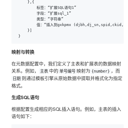
     },{

         标签：“扩展SQL语句1”

         字段：“扩展sql_1”

         类型：“字符串”

         值：“插入到gxkpmx (djbh,dj_sn,spid,ckid,piha
     }]

 }
映射与转换
在元数据配置中，我们定义了主表和扩展表的数据映射
关系。例如，
中的
映射为
，而
主表
单号编号
{number}
则通过模板引擎从原始数据中提取并格式化为指定
日期
格式。
生成SQL语句
根据配置生成相应的SQL插入语句。例如，主表的插入
语句如下：