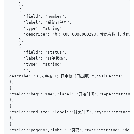
    },

    {

      "field": "number",

      "label": "系统订单号",

      "type": "string",

      "describe": "如：XOUT0000000293，传此参数时,其
    },

    {

      "field": "status",

      "label": "订单状态",

      "type": "string",

      "",

describe":"0:未审核 1：已审核（已出库）","value":"1"

},

{

"field":"beginTime","label":"开始时间","type":"st
},

{

"field":"endTime","label":"结束时间","type":"stri
},

{

"field":"pageNo","label":"页码","type":"string","desc