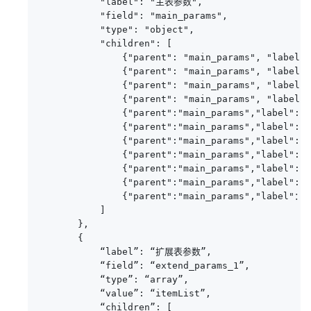
           "label": "主表参数",

           "field": "main_params",

           "type": "object",

           "children": [

               {"parent": "main_params", "label"
               {"parent": "main_params", "labe
               {"parent": "main_params", "label"
               {"parent": "main_params", "label"
               {"parent":"main_params","label":"
               {"parent":"main_params","label":"
               {"parent":"main_params","label":"
               {"parent":"main_params","label":"
               {"parent":"main_params","label":"
               {"parent":"main_params","label":
               {"parent":"main_params","label"
           ]

       },

       {

           “label”: “扩展表参数”,

           “field”: “extend_params_1”,

           “type”: “array”,

           “value”: “itemList”,

           “children”: [
