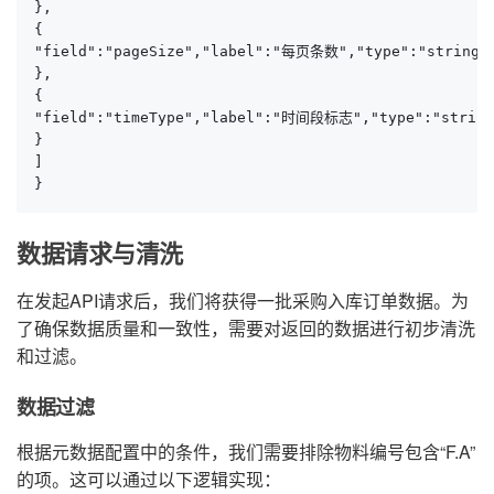
},

{

"field":"pageSize","label":"每页条数","type":"string",
},

{

"field":"timeType","label":"时间段标志","type":"s
}

]

}
数据请求与清洗
在发起API请求后，我们将获得一批采购入库订单数据。为
了确保数据质量和一致性，需要对返回的数据进行初步清洗
和过滤。
数据过滤
根据元数据配置中的条件，我们需要排除物料编号包含“F.A”
的项。这可以通过以下逻辑实现：