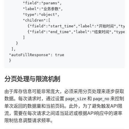
      "field":"params",

      "label":"业务参数",

      "type":"object",

      "children":[

        {"field":"start_time","label":"开始时间","type"
        {"field":"end_time","label":"结束时间","type":"
      ]

   }

 ],

"autoFillResponse": true

}
分页处理与限流机制
由于库存信息可能非常庞大，必须采用分页处理来逐步获取
数据。每次请求时，通过设置
和
来控制
page_size
page_no
单次返回的数据量和当前页码。此外，为了避免触发API限
流，需要在每次请求之间适当延迟或根据API响应中的速率
限制信息调整请求频率。