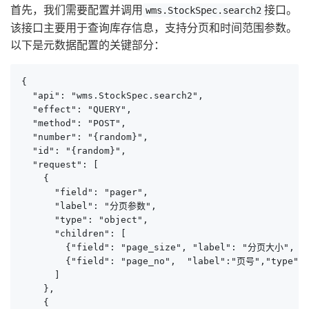
首先，我们需要配置并调用
接口。
wms.StockSpec.search2
该接口主要用于查询库存信息，支持分页和时间范围参数。
以下是元数据配置的关键部分：
{

  "api": "wms.StockSpec.search2",

  "effect": "QUERY",

  "method": "POST",

  "number": "{random}",

  "id": "{random}",

  "request": [

    {

      "field": "pager",

      "label": "分页参数",

      "type": "object",

      "children": [

        {"field": "page_size", "label": "分页大小", "ty
        {"field": "page_no",  "label":"页号","type":"
      ]

    },

    {
