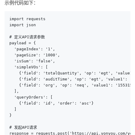
示例代码如下：
import requests

import json

# 定义API请求参数

payload = {

  'pageIndex': '1',

  'pageSize': '1000',

  'isSum': 'false',

  'simpleVOs': [

    {'field': 'totalQuantity', 'op': 'egt', 'value1'
    {'field': 'auditTime', 'op': 'egt', 'value1': '{
    {'field': 'org', 'op': 'neq', 'value1': '1553156
  ],

  'queryOrders': [

    {'field': 'id', 'order': 'asc'}

  ]

}

# 发起API请求

response = requests.post('https://api.yonyou.com/yon