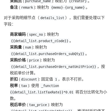
采购员
(
): 映射为
。
purchase_name
{creator}
备注
(
): 映射为
。
remark
{memo}-{org_name}
对于采购明细节点（
），我们需要处理以下
details_list
字段：
商家编码
(
): 映射为
spec_no
。
{{detail_list.product_cCode}}
采购量
(
): 映射为
num
。
{{detail_list.purchaseOrders_subQty}}
采购价格
(
): 映射为
price
，按
{{detail_list.purchaseOrders_natUnitPrice}}
税前单价计算。
折扣
(
): 固定值
，表示不打折。
discount
1
税率
(
): 使用
tax
_function
将百分比转化为小
{{detail_list.listTaxRate}}*0.01
数。
税后单价
(
): 映射为
tax_price
，推送时折扣值不