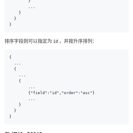
        }

        ...

    }

  }

}
排序字段则可以指定为
，并按升序排列：
id
{

  ...

  {

    ...

    {

        ...

        {"field":"id","order":"asc"}

        ...

    }

  }

}