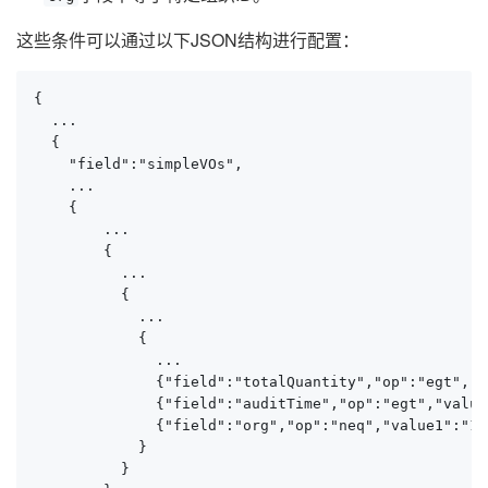
这些条件可以通过以下JSON结构进行配置：
{

  ...

  {

    "field":"simpleVOs",

    ...

    {

        ...

        {

          ...

          {

            ...

            {

              ...

              {"field":"totalQuantity","op":"egt","v
              {"field":"auditTime","op":"egt","value
              {"field":"org","op":"neq","value1":"15
            }

          }
