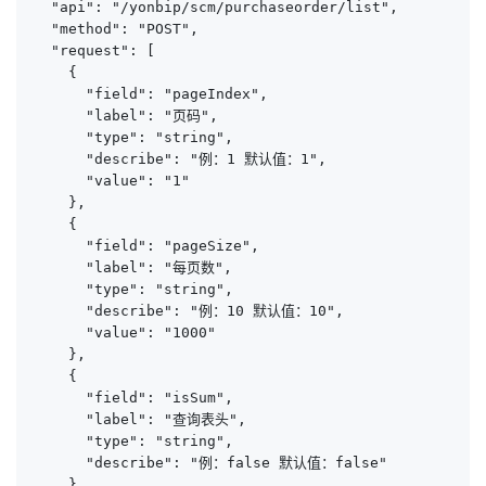
  "api": "/yonbip/scm/purchaseorder/list",

  "method": "POST",

  "request": [

    {

      "field": "pageIndex",

      "label": "页码",

      "type": "string",

      "describe": "例：1 默认值：1",

      "value": "1"

    },

    {

      "field": "pageSize",

      "label": "每页数",

      "type": "string",

      "describe": "例：10 默认值：10",

      "value": "1000"

    },

    {

      "field": "isSum",

      "label": "查询表头",

      "type": "string",

      "describe": "例：false 默认值：false"

    },
