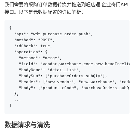
我们需要将采购订单数据转换并推送到旺店通·企业奇门API
接口。以下是元数据配置的详细解析：
{

  "api": "wdt.purchase.order.push",

  "method": "POST",

  "idCheck": true,

  "operation": {

    "method": "merge",

    "field": "vendor,warehouse,code,new_headFreeItem
    "bodyName": "detail_list",

    "bodySum": ["purchaseOrders_subQty"],

    "header": ["new_vendor", "new_warehouse", "code"
    "body": ["product_cCode", "purchaseOrders_subQty
  },

  ...

}
数据请求与清洗