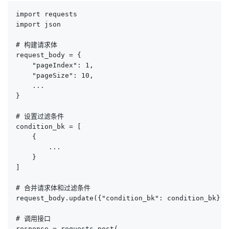
import requests

import json

# 构建请求体

request_body = {

    "pageIndex": 1,

    "pageSize": 10,

    ...

}

# 设置过滤条件

condition_bk = [

    {

        ...

    }

]

# 合并请求体和过滤条件

request_body.update({"condition_bk": condition_bk})

# 调用接口

response = requests.post(
