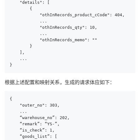
    "details": [

        {

            "othInRecords_product_cCode": 404,

            ...

            "othInRecords_qty": 10,

            ...

            "othInRecords_memo": ""

        }

    ],

    ...

}
根据上述配置和映射关系，生成的请求体应如下：
{

    "outer_no": 303,

    ...

    “warehouse_no”: 202,

    “remark”: “YS-”,

    “is_check”: 1,

    “goods_list”: [
