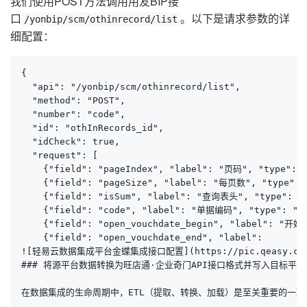
我们使用POST方法调用用友BIP接
口
。以下是请求参数的详
/yonbip/scm/othinrecord/list
细配置：
{

  "api": "/yonbip/scm/othinrecord/list",

  "method": "POST",

  "number": "code",

  "id": "othInRecords_id",

  "idCheck": true,

  "request": [

    {"field": "pageIndex", "label": "页码", "type": 
    {"field": "pageSize", "label": "每页数", "type":
    {"field": "isSum", "label": "查询表头", "type": "
    {"field": "code", "label": "单据编码", "type": "st
    {"field": "open_vouchdate_begin", "label": "开始日
    {"field": "open_vouchdate_end", "label": 

![轻易云数据集成平台金蝶集成接口配置](https://pic.qeasy.cloud/S
### 将源平台数据转换为旺店通·企业奇门API接口格式并写入目标平台

在数据集成的生命周期中，ETL（提取、转换、加载）是至关重要的一环