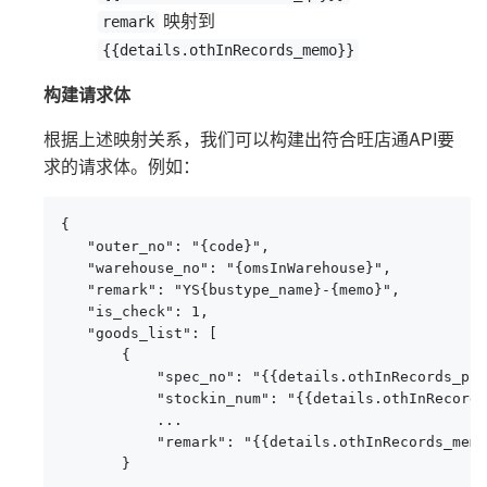
映射到
remark
{{details.othInRecords_memo}}
构建请求体
根据上述映射关系，我们可以构建出符合旺店通API要
求的请求体。例如：
{

   "outer_no": "{code}",

   "warehouse_no": "{omsInWarehouse}",

   "remark": "YS{bustype_name}-{memo}",

   "is_check": 1,

   "goods_list": [

       {

           "spec_no": "{{details.othInRecords_pro
           "stockin_num": "{{details.othInRecords
           ...

           "remark": "{{details.othInRecords_memo
       }

       ...
