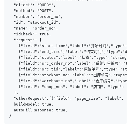
  "effect": "QUERY",

  "method": "POST",

  "number": "order_no",

  "id": "stockout_id",

  "name": "order_no",

  "idCheck": true,

  "request": [

    {"field":"start_time","label":"开始时间","type":
    {"field":"end_time","label":"结束时间","type":"d
    {"field":"status","label":"状态","type":"str
    {"field":"src_order_no","label":"系统订单编号","ty
    {"field":"src_tid","label":"原始单号","type":"str
    {"field":"stockout_no","label":"出库单号","type":
    {"field":"warehouse_no","label":"仓库编号","t
    {"field": "shop_nos", "label": "店铺", "type": "s
  ],

  "otherRequest":[{"field": "page_size", "label":
  buildModel: true,

  autoFillResponse: true,

}