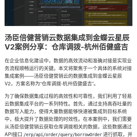
汤臣倍健营销云数据集成到金蝶云星辰
V2案例分享：仓库调拨-杭州佰健盛吉
在企业信息化建设中，数据的高效流动和准确对接是实现业
务流程顺畅运行的关键。本文将聚焦于一个具体的系统对接
集成案例——汤臣倍健营销云的数据集成到金蝶云星辰
V2，方案名称为“仓库调拨-杭州佰健盛吉”。
为了确保数据集成过程的高效性和可靠性，我们利用了轻易
云数据集成平台的一系列特性。首先，通过支持高吞吐量的
数据写入能力，使得大量数据能够快速被集成到目标系统
中，极大提升了数据处理的时效性。在本案例中，我们需要
从汤臣倍健营销云获取仓库调拨相关的数据，这些数据通过
API接口
进行抓取，并
/erp/api/order/query/borrowOrder