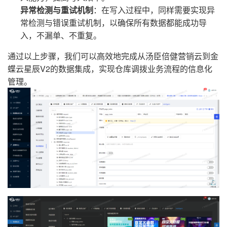
异常检测与重试机制
：在写入过程中，同样需要实现异
常检测与错误重试机制，以确保所有数据都能成功导
入，不漏单、不重复。
通过以上步骤，我们可以高效地完成从汤臣倍健营销云到金
蝶云星辰V2的数据集成，实现仓库调拨业务流程的信息化
管理。