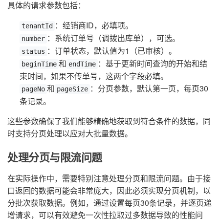
具体的请求参数包括：
：经销商ID，必填项。
tenantId
：系统订单号（调拨出库单），可选。
number
：订单状态，默认值为1（已审核）。
status
和
：基于更新时间查询的开始和结
beginTime
endTime
束时间，如果不传单号，这两个字段必填。
和
：分页参数，默认第一页，每页30
pageNo
pageSize
条记录。
这些参数确保了我们能够精确地获取到符合条件的数据，同
时支持分页处理以应对大批量数据。
处理分页与限流问题
在实际操作中，需要特别注意处理分页和限流问题。由于接
口返回的数据可能会非常庞大，因此必须实现分页机制，以
分批次获取数据。例如，通过设置每页30条记录，并逐页递
增请求，可以有效避免一次性拉取过多数据导致的性能问