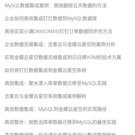
MySQL数据集成案例：高效删除五天数据的方法
企业如何高效集成钉钉数据到MySQL数据库
高效实现小满OKKICRM与钉钉订单数据同步的方法
企业数据无缝集成：吉客云与金蝶云星空的案例分析
实现金蝶云星空数据无缝集成到日日顺VOM的技术方案
如何将钉钉数据集成到金蝶云星空系统
高效集成：聚水潭入库单数据迁移至MySQL实践
吉客云与金蝶云星空系统集成案例解析
高效数据集成：MySQL到金蝶云星空的实现路径
高效整合：销售出库单数据迁移到MySQL的最佳实践
高效数据流转：旺店通与金蝶云星辰V2集成案例解析