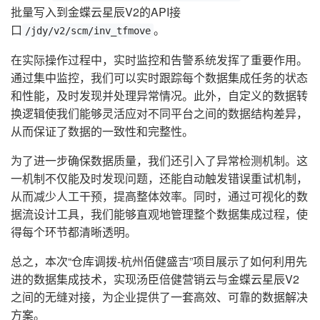
批量写入到金蝶云星辰V2的API接
口
。
/jdy/v2/scm/inv_tfmove
在实际操作过程中，实时监控和告警系统发挥了重要作用。
通过集中监控，我们可以实时跟踪每个数据集成任务的状态
和性能，及时发现并处理异常情况。此外，自定义的数据转
换逻辑使我们能够灵活应对不同平台之间的数据结构差异，
从而保证了数据的一致性和完整性。
为了进一步确保数据质量，我们还引入了异常检测机制。这
一机制不仅能及时发现问题，还能自动触发错误重试机制，
从而减少人工干预，提高整体效率。同时，通过可视化的数
据流设计工具，我们能够直观地管理整个数据集成过程，使
得每个环节都清晰透明。
总之，本次“仓库调拨-杭州佰健盛吉”项目展示了如何利用先
进的数据集成技术，实现汤臣倍健营销云与金蝶云星辰V2
之间的无缝对接，为企业提供了一套高效、可靠的数据解决
方案。