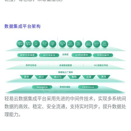
数据集成平台架构
轻易云数据集成平台采用先进的中间件技术，实现多系统间
数据的高效、稳定、安全流通，支持实时同步，提升数据处
理能力。